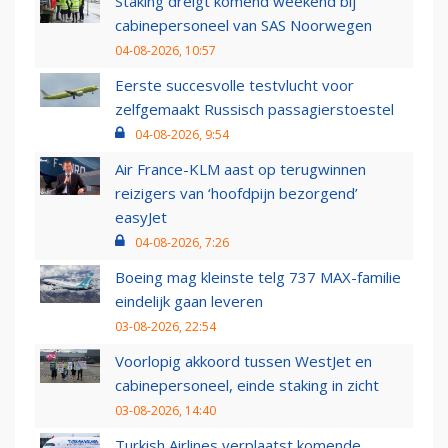
Staking dreigt komend weekend bij
cabinepersoneel van SAS Noorwegen
04-08-2026, 10:57
Eerste succesvolle testvlucht voor
zelfgemaakt Russisch passagierstoestel
04-08-2026, 9:54
Air France-KLM aast op terugwinnen
reizigers van ‘hoofdpijn bezorgend’
easyJet
04-08-2026, 7:26
Boeing mag kleinste telg 737 MAX-familie
eindelijk gaan leveren
03-08-2026, 22:54
Voorlopig akkoord tussen WestJet en
cabinepersoneel, einde staking in zicht
03-08-2026, 14:40
Turkish Airlines verplaatst komende