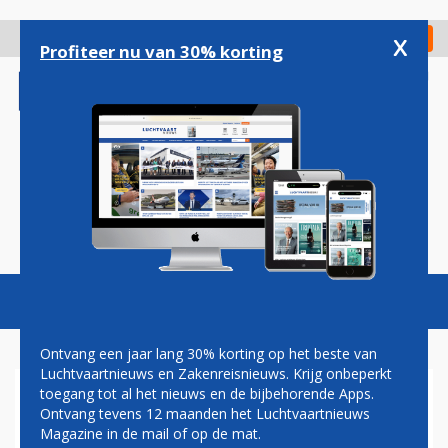
Overslaan
en
x
Digitaal Magazine
Registreer
Check in
naar
Profiteer nu van 30% korting
de
inhoud
gaan
Magazine
Podcasts
Vacatures
Toggl
naviga
Ontvang een jaar lang 30% korting op het beste van
Luchtvaartnieuws en Zakenreisnieuws. Krijg onbeperkt
toegang tot al het nieuws en de bijbehorende Apps.
SAS VOERT LAATSTE VLUCHT
Ontvang tevens 12 maanden het Luchtvaartnieuws
UIT MET BOEING 737
Magazine in de mail of op de mat.