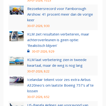
30-07-2026, 10:23
Bezoekersrecord voor Farnborough
Airshow: 41 procent meer dan de vorige
keer
30-07-2026, 9:30
KLM ziet resultaten verbeteren, maar
achteroverleunen is geen optie:
‘Realistisch blijven’
30-07-2026, 9:29
KLM laat verbetering zien in tweede
kwartaal, maar de weg is nog lang
30-07-2026, 8:22
Icelandair tekent voor zes extra Airbus
A320neo's om laatste Boeing 757's af te
lossen
30-07-2026, 6:52
US-Bangla Airlines aan vooravond van