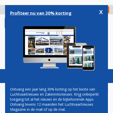
Overslaan
en
x
Digitaal Magazine
Registreer
Check in
naar
Profiteer nu van 30% korting
de
inhoud
gaan
Magazine
Podcasts
Vacatures
Toggl
naviga
Ontvang een jaar lang 30% korting op het beste van
Luchtvaartnieuws en Zakenreisnieuws. Krijg onbeperkt
toegang tot al het nieuws en de bijbehorende Apps.
SCHENGEN LOUNGE KLM
Ontvang tevens 12 maanden het Luchtvaartnieuws
WEER OPEN
Magazine in de mail of op de mat.