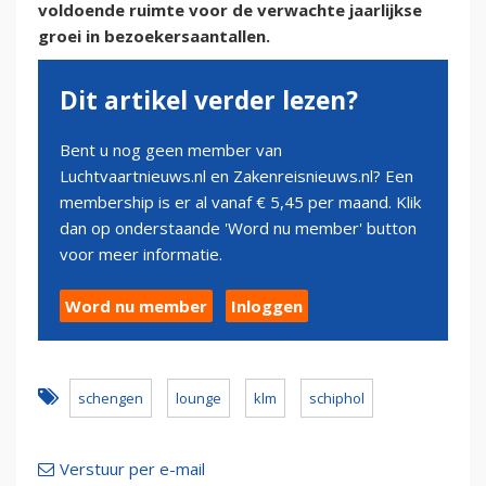
voldoende ruimte voor de verwachte jaarlijkse
groei in bezoekersaantallen.
Dit artikel verder lezen?
Bent u nog geen member van
Luchtvaartnieuws.nl en Zakenreisnieuws.nl? Een
membership is er al vanaf € 5,45 per maand. Klik
dan op onderstaande 'Word nu member' button
voor meer informatie.
Word nu member
Inloggen
schengen
lounge
klm
schiphol
Verstuur per e-mail