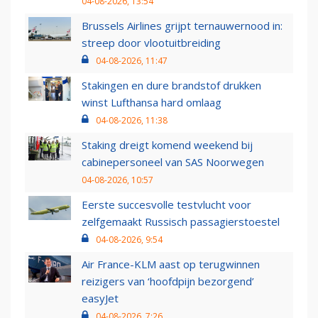
04-08-2026, 13:54
Brussels Airlines grijpt ternauwernood in:
streep door vlootuitbreiding
04-08-2026, 11:47
Stakingen en dure brandstof drukken
winst Lufthansa hard omlaag
04-08-2026, 11:38
Staking dreigt komend weekend bij
cabinepersoneel van SAS Noorwegen
04-08-2026, 10:57
Eerste succesvolle testvlucht voor
zelfgemaakt Russisch passagierstoestel
04-08-2026, 9:54
Air France-KLM aast op terugwinnen
reizigers van ‘hoofdpijn bezorgend’
easyJet
04-08-2026, 7:26