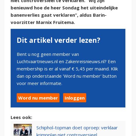
niet controversieel te verklaren. “Wij zijn
benieuwd hoe de heer Sondag het uiteindelijke
banenverlies gaat verklaren”, aldus Barin-
voorzitter Marnix Fruitema.
Dit artikel verder lezen?
Bent u nog geen member van
Luchtvaartnieuws.nl en Zakenreisnieuws.nl? Een
membership is er al vanaf € 5,45 per maand. Klik
dan op onderstaande 'Word nu member' button
voor meer informatie.
Word nu member
Inloggen
Lees ook:
Schiphol-topman doet oproep: verklaar
krimpplan niet controversieel