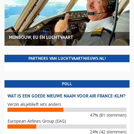
MIJNBOUW, EU EN LUCHTVAART
PARTNERS VAN LUCHTVAARTNIEUWS.NL!
POLL
WAT IS EEN GOEDE NIEUWE NAAM VOOR AIR FRANCE-KLM?
Verzin alsjeblieft iets anders
47% (81 stemmen)
European Airlines Group (EAG)
24% (42 stemmen)