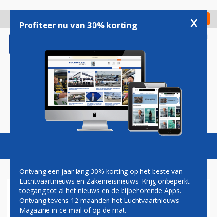
Overslaan
en
x
Digitaal Magazine
Registreer
Check in
naar
Profiteer nu van 30% korting
de
inhoud
gaan
Magazine
Podcasts
Vacatures
Toggl
naviga
Ontvang een jaar lang 30% korting op het beste van
Luchtvaartnieuws en Zakenreisnieuws. Krijg onbeperkt
toegang tot al het nieuws en de bijbehorende Apps.
SECTOR TELEURGESTELD
Ontvang tevens 12 maanden het Luchtvaartnieuws
OVER 'OBSESSIEVE' KRIMP-
Magazine in de mail of op de mat.