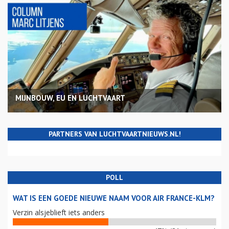
MIJNBOUW, EU EN LUCHTVAART
PARTNERS VAN LUCHTVAARTNIEUWS.NL!
POLL
WAT IS EEN GOEDE NIEUWE NAAM VOOR AIR FRANCE-KLM?
Verzin alsjeblieft iets anders