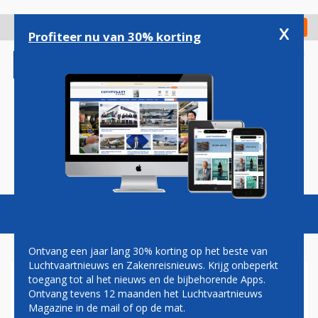
Overslaan
en
x
Digitaal Magazine
Registreer
Check in
naar
Profiteer nu van 30% korting
de
inhoud
gaan
Magazine
Podcasts
Vacatures
Toggl
naviga
Ontvang een jaar lang 30% korting op het beste van
Luchtvaartnieuws en Zakenreisnieuws. Krijg onbeperkt
toegang tot al het nieuws en de bijbehorende Apps.
SINGAPORE AIRLINES EN
Ontvang tevens 12 maanden het Luchtvaartnieuws
DELTA IN 'NEAR COLLISSION'
Magazine in de mail of op de mat.