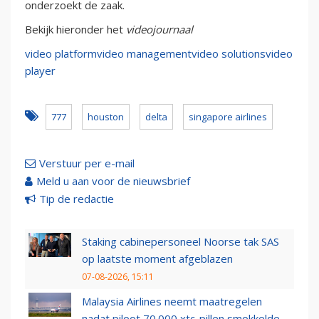
onderzoekt de zaak.
Bekijk hieronder het
videojournaal
video platform
video management
video solutions
video
player
777
houston
delta
singapore airlines
Verstuur per e-mail
Meld u aan voor de nieuwsbrief
Tip de redactie
Staking cabinepersoneel Noorse tak SAS
op laatste moment afgeblazen
07-08-2026, 15:11
Malaysia Airlines neemt maatregelen
nadat piloot 70.000 xtc-pillen smokkelde