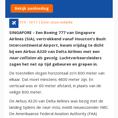
BOVEN HOUSTON
Bekijk aanbieding
6 juli 2014 - 10:11 | Door:
onze redactie
SINGAPORE – Een Boeing 777 van Singapore
Airlines (SIA), vertrekkend vanaf Houston's Bush
Intercontinental Airport, kwam vrijdag te dicht
bij een Airbus A320 van Delta Airlines met een
near collision
als gevolg. Luchtverkeersleiders
zagen het net op tijd gebeuren en grepen in.
De toestellen vlogen horizontaal zo'n 800 meter van
elkaar. Dat moet minstens 4800 meter zijn. En
verticaal was er 60 meter afstand, in plaats van de
veilige 800 meter.
De Airbus A320 van Delta Airlines was bezig met de
landing tijdens de
near miss
, meldt nieuwszender NBC.
De Amerikaanse Federal Aviation Authority (FAA)