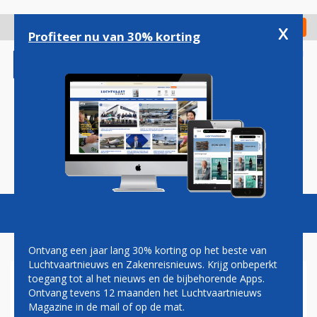
Overslaan
en
x
Digitaal Magazine
Registreer
Check in
naar
Profiteer nu van 30% korting
de
inhoud
gaan
Magazine
Podcasts
Vacatures
Toggl
naviga
Ontvang een jaar lang 30% korting op het beste van
Luchtvaartnieuws en Zakenreisnieuws. Krijg onbeperkt
toegang tot al het nieuws en de bijbehorende Apps.
STEWARDESS SOUTHWEST
Ontvang tevens 12 maanden het Luchtvaartnieuws
ONTKOMT
Magazine in de mail of op de mat.