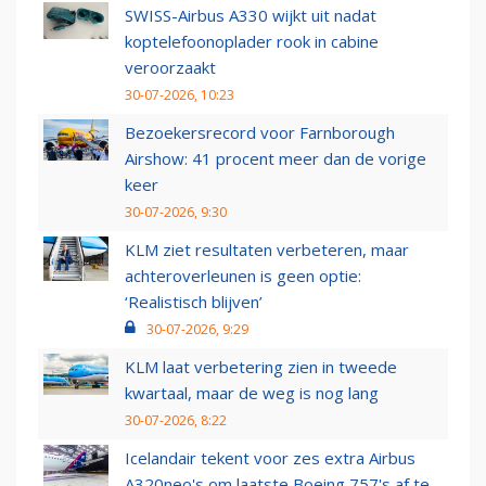
SWISS-Airbus A330 wijkt uit nadat
koptelefoonoplader rook in cabine
veroorzaakt
30-07-2026, 10:23
Bezoekersrecord voor Farnborough
Airshow: 41 procent meer dan de vorige
keer
30-07-2026, 9:30
KLM ziet resultaten verbeteren, maar
achteroverleunen is geen optie:
‘Realistisch blijven’
30-07-2026, 9:29
KLM laat verbetering zien in tweede
kwartaal, maar de weg is nog lang
30-07-2026, 8:22
Icelandair tekent voor zes extra Airbus
A320neo's om laatste Boeing 757's af te