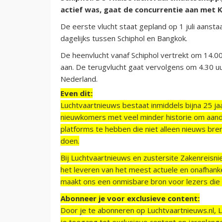
actief was, gaat de concurrentie aan met 
De eerste vlucht staat gepland op 1 juli aanst
dagelijks tussen Schiphol en Bangkok.
De heenvlucht vanaf Schiphol vertrekt om 14.00
aan. De terugvlucht gaat vervolgens om 4.30 uu
Nederland.
Even dit:
Luchtvaartnieuws bestaat inmiddels bijna 25 jaa
nieuwkomers met veel minder historie om aand
platforms te hebben die niet alleen nieuws bre
doen.
Bij Luchtvaartnieuws en zustersite Zakenreisn
het leveren van het meest actuele en onafhankel
maakt ons een onmisbare bron voor lezers die g
Abonneer je voor exclusieve content:
Door je te abonneren op Luchtvaartnieuws.nl, 
je toegang tot exclusieve content en jarenlang