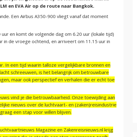
KLM en EVA Air op de route naar Bangkok.
aande. Een Airbus A350-900 vliegt vanaf dat moment
 uur en komt de volgende dag om 6.20 uur (lokale tijd)
r in de vroege ochtend, en arriveert om 11.15 uur in
r. In een tijd waarin talloze vergelijkbare bronnen en
acht schreeuwen, is het belangrijk om betrouwbare
ngen, maar ook perspectief en verhalen die er echt toe
ieuws vind je die betrouwbaarheid. Onze toewijding aan
ijke nieuws over de luchtvaart- en (zaken)reisindustrie
raag een stap voor willen blijven.
Luchtvaartnieuws Magazine en Zakenreisnieuws.nl krijg
e ervaring die je steeds een stap voorsprong geeft.