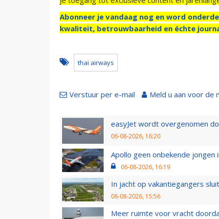
Abonneer je vandaag nog en word onderde
kwaliteit, betrouwbaarheid en échte journa
thai airways
Verstuur per e-mail
Meld u aan voor de 
easyJet wordt overgenomen door
06-08-2026, 16:20
Apollo geen onbekende jongen i
06-08-2026, 16:19
In jacht op vakantiegangers slui
06-08-2026, 15:56
Meer ruimte voor vracht doorda