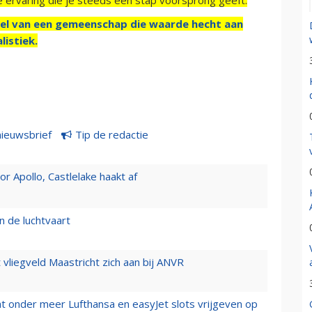
el van een gemeenschap die waarde hecht aan
listiek.
nieuwsbrief
Tip de redactie
 Apollo, Castlelake haakt af
n de luchtvaart
t vliegveld Maastricht zich aan bij ANVR
t onder meer Lufthansa en easyJet slots vrijgeven op