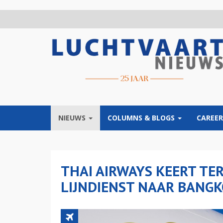
Overslaan
en
naar
de
inhoud
gaan
NIEUWS
COLUMNS & BLOGS
CAREER
THAI AIRWAYS KEERT TE
LIJNDIENST NAAR BANG