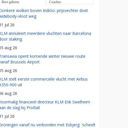
Best gelezen
Crashes
Donkere wolken boven IndiGo: prijsvechter doet
widebody-vloot weg
31 jul 26
KLM annuleert meerdere vluchten naar Barcelona
door staking
05 aug 26
Transavia opent komende winter nieuwe route
vanaf Brussels Airport
05 aug 26
KLM stelt eerste commerciële vlucht met Airbus
A350-900 uit
06 aug 26
Voormalig financieel directeur KLM Erik Swelheim
aan de slag bij ProRail
31 jul 26
Groningen vanaf nu verbonden met Esbjerg: 'scheelt