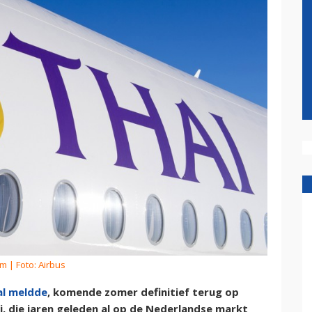
om
| Foto: Airbus
al meldde
, komende zomer definitief terug op
, die jaren geleden al op de Nederlandse markt