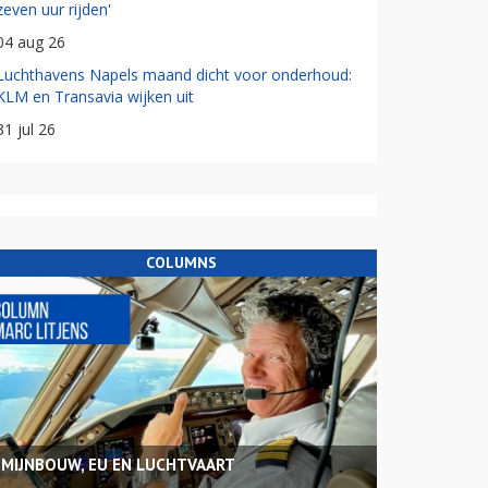
zeven uur rijden'
04 aug 26
Luchthavens Napels maand dicht voor onderhoud:
KLM en Transavia wijken uit
31 jul 26
COLUMNS
MIJNBOUW, EU EN LUCHTVAART