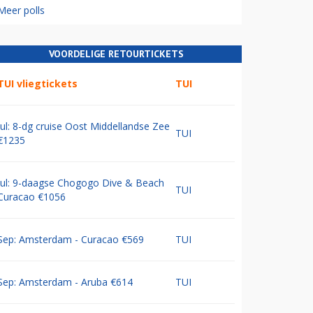
Meer polls
VOORDELIGE RETOURTICKETS
TUI vliegtickets
TUI
Jul: 8-dg cruise Oost Middellandse Zee
TUI
€1235
Jul: 9-daagse Chogogo Dive & Beach
TUI
Curacao €1056
Sep: Amsterdam - Curacao €569
TUI
Sep: Amsterdam - Aruba €614
TUI