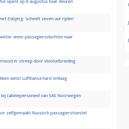
hol opent op 6 augustus haar deuren
t Esbjerg: 'scheelt zeven uur rijden'
 winter weer passagiersvluchten naar
ernood in: streep door vlootuitbreiding
ukken winst Lufthansa hard omlaag
 bij cabinepersoneel van SAS Noorwegen
voor zelfgemaakt Russisch passagierstoestel