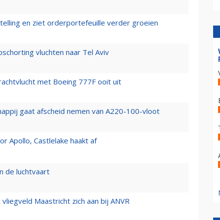
elling en ziet orderportefeuille verder groeien
chorting vluchten naar Tel Aviv
vrachtvlucht met Boeing 777F ooit uit
happij gaat afscheid nemen van A220-100-vloot
 Apollo, Castlelake haakt af
n de luchtvaart
t vliegveld Maastricht zich aan bij ANVR