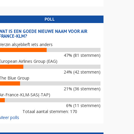
POLL
WAT IS EEN GOEDE NIEUWE NAAM VOOR AIR
FRANCE-KLM?
Verzin alsjeblieft iets anders
47% (81 stemmen)
European Airlines Group (EAG)
24% (42 stemmen)
The Blue Group
21% (36 stemmen)
Air-France-KLM-SAS(-TAP)
6% (11 stemmen)
Totaal aantal stemmen: 170
Meer polls