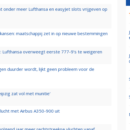
t onder meer Lufthansa en easyJet slots vrijgeven op
ansen: maatschappij zet in op nieuwe bestemmingen
er: Lufthansa overweegt eerste 777-9’s te weigeren
iegen duurder wordt, lijkt geen probleem voor de
ipzig zat vol met munitie'
lucht met Airbus A350-900 uit
 volgend jaar meer rechtstreekse vluchten vanaf