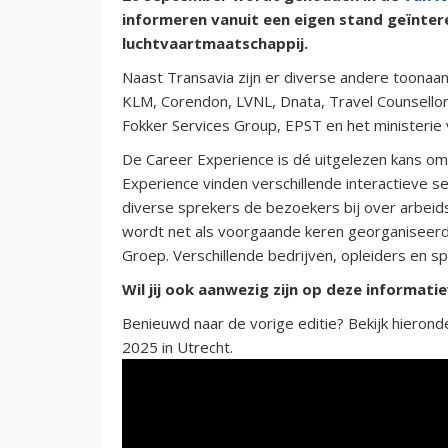
informeren vanuit een eigen stand geïnte
luchtvaartmaatschappij.
Naast Transavia zijn er diverse andere toona
KLM, Corendon, LVNL, Dnata, Travel Counsello
Fokker Services Group, EPST en het ministerie 
De Career Experience is dé uitgelezen kans om 
Experience vinden verschillende interactieve s
diverse sprekers de bezoekers bij over arbeids
wordt net als voorgaande keren georganiseerd
Groep. Verschillende bedrijven, opleiders en s
Wil jij ook aanwezig zijn op deze informat
Benieuwd naar de vorige editie? Bekijk hierond
2025 in Utrecht.