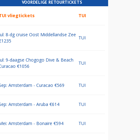
VOORDELIGE RETOURTICKETS
TUI vliegtickets
TUI
Jul: 8-dg cruise Oost Middellandse Zee
TUI
€1235
Jul: 9-daagse Chogogo Dive & Beach
TUI
Curacao €1056
Sep: Amsterdam - Curacao €569
TUI
Sep: Amsterdam - Aruba €614
TUI
Mei: Amsterdam - Bonaire €594
TUI