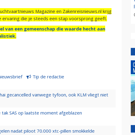
Luchtvaartnieuws Magazine en Zakenreisnieuws.nl krijg
e ervaring die je steeds een stap voorsprong geeft.
el van een gemeenschap die waarde hecht aan
listiek.
nieuwsbrief
Tip de redactie
hai gecancelled vanwege tyfoon, ook KLM vliegt niet
 tak SAS op laatste moment afgeblazen
elen nadat piloot 70.000 xtc-pillen smokkelde