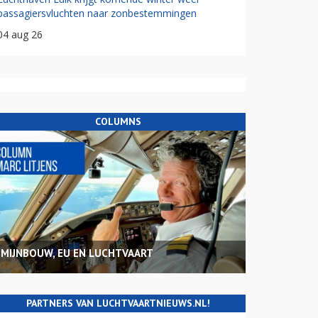
passagiersvluchten naar zonbestemmingen
04 aug 26
COLUMNS
MIJNBOUW, EU EN LUCHTVAART
PARTNERS VAN LUCHTVAARTNIEUWS.NL!