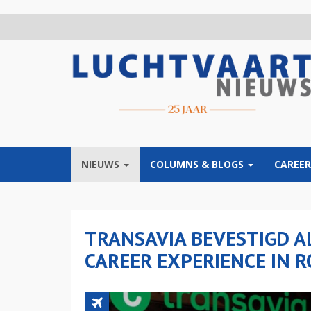
Overslaan
en
naar
de
inhoud
gaan
NIEUWS
COLUMNS & BLOGS
CAREER
TRANSAVIA BEVESTIGD A
CAREER EXPERIENCE IN