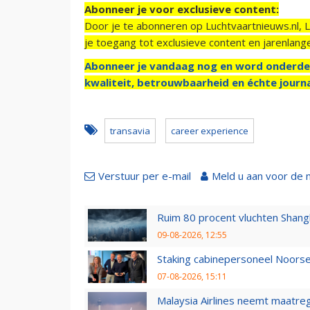
Abonneer je voor exclusieve content:
Door je te abonneren op Luchtvaartnieuws.nl, 
je toegang tot exclusieve content en jarenlang
Abonneer je vandaag nog en word onderde
kwaliteit, betrouwbaarheid en échte journa
transavia
career experience
Verstuur per e-mail
Meld u aan voor de 
Ruim 80 procent vluchten Shang
09-08-2026, 12:55
Staking cabinepersoneel Noorse
07-08-2026, 15:11
Malaysia Airlines neemt maatreg