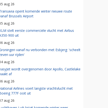
05 aug 26
Transavia opent komende winter nieuwe route
vanaf Brussels Airport
05 aug 26
KLM stelt eerste commerciële vlucht met Airbus
A350-900 uit
06 aug 26
Groningen vanaf nu verbonden met Esbjerg: 'scheelt
zeven uur rijden'
04 aug 26
easyJet wordt overgenomen door Apollo, Castlelake
haakt af
06 aug 26
National Airlines voert langste vrachtvlucht met
Boeing 777F ooit uit
07 aug 26
Luchthaven Luik krijgt komende winter weer