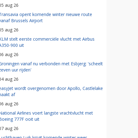
05 aug 26
Transavia opent komende winter nieuwe route
vanaf Brussels Airport
05 aug 26
KLM stelt eerste commerciële vlucht met Airbus
A350-900 uit
06 aug 26
Groningen vanaf nu verbonden met Esbjerg: 'scheelt
zeven uur rijden'
04 aug 26
easyJet wordt overgenomen door Apollo, Castlelake
haakt af
06 aug 26
National Airlines voert langste vrachtvlucht met
Boeing 777F ooit uit
07 aug 26
Luchthaven Luik krijgt komende winter weer