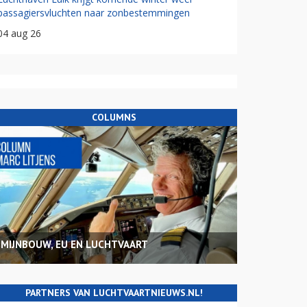
passagiersvluchten naar zonbestemmingen
04 aug 26
COLUMNS
MIJNBOUW, EU EN LUCHTVAART
PARTNERS VAN LUCHTVAARTNIEUWS.NL!