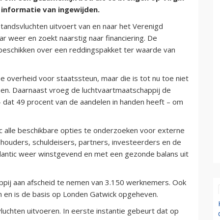
 informatie van ingewijden.
standsvluchten uitvoert van en naar het Verenigd
aar weer en zoekt naarstig naar financiering. De
 beschikken over een reddingspakket ter waarde van
se overheid voor staatssteun, maar die is tot nu toe niet
pen. Daarnaast vroeg de luchtvaartmaatschappij de
– dat 49 procent van de aandelen in handen heeft – om
ic alle beschikbare opties te onderzoeken voor externe
lhouders, schuldeisers, partners, investeerders en de
tlantic weer winstgevend en met een gezonde balans uit
pij aan afscheid te nemen van 3.150 werknemers. Ook
n en is de basis op Londen Gatwick opgeheven.
svluchten uitvoeren. In eerste instantie gebeurt dat op