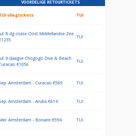
VOORDELIGE RETOURTICKETS
TUI vliegtickets
TUI
Jul: 8-dg cruise Oost Middellandse Zee
TUI
€1235
Jul: 9-daagse Chogogo Dive & Beach
TUI
Curacao €1056
Sep: Amsterdam - Curacao €569
TUI
Sep: Amsterdam - Aruba €614
TUI
Mei: Amsterdam - Bonaire €594
TUI