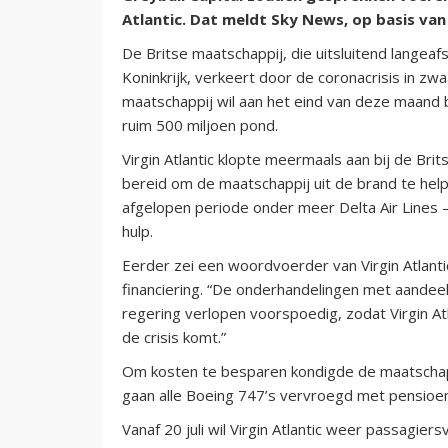
Atlantic. Dat meldt Sky News, op basis van
De Britse maatschappij, die uitsluitend langeaf
Koninkrijk, verkeert door de coronacrisis in zw
maatschappij wil aan het eind van deze maand
ruim 500 miljoen pond.
Virgin Atlantic klopte meermaals aan bij de Brit
bereid om de maatschappij uit de brand te hel
afgelopen periode onder meer Delta Air Lines 
hulp.
Eerder zei een woordvoerder van Virgin Atlant
financiering. “De onderhandelingen met aandee
regering verlopen voorspoedig, zodat Virgin A
de crisis komt.”
Om kosten te besparen kondigde de maatschap
gaan alle Boeing 747’s vervroegd met pensioe
Vanaf 20 juli wil Virgin Atlantic weer passagier