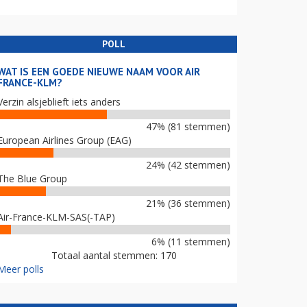
POLL
WAT IS EEN GOEDE NIEUWE NAAM VOOR AIR
FRANCE-KLM?
Verzin alsjeblieft iets anders
47% (81 stemmen)
European Airlines Group (EAG)
24% (42 stemmen)
The Blue Group
21% (36 stemmen)
Air-France-KLM-SAS(-TAP)
6% (11 stemmen)
Totaal aantal stemmen: 170
Meer polls