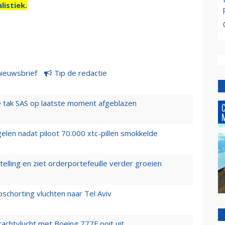
listiek.
nieuwsbrief
Tip de redactie
 tak SAS op laatste moment afgeblazen
elen nadat piloot 70.000 xtc-pillen smokkelde
elling en ziet orderportefeuille verder groeien
chorting vluchten naar Tel Aviv
vrachtvlucht met Boeing 777F ooit uit