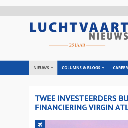
Overslaan
en
naar
de
inhoud
gaan
NIEUWS
COLUMNS & BLOGS
CAREER
TWEE INVESTEERDERS B
FINANCIERING VIRGIN AT