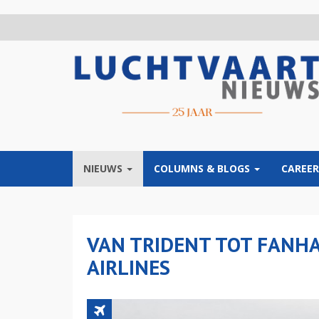
Overslaan
en
naar
de
inhoud
gaan
NIEUWS
COLUMNS & BLOGS
CAREER
VAN TRIDENT TOT FANHA
AIRLINES