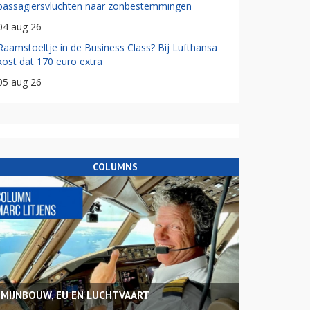
passagiersvluchten naar zonbestemmingen
04 aug 26
Raamstoeltje in de Business Class? Bij Lufthansa
kost dat 170 euro extra
05 aug 26
COLUMNS
MIJNBOUW, EU EN LUCHTVAART