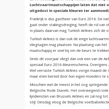
Luchtvaartmaatschappijen laten dat niet 
uitgedost in speciale kleuren ter aanmoedig
Frankrijk is dus gastheer van Euro 2016. De nat
gaat onder stakingsdreiging, heeft de rol van off
In plaats daarvan mag Turkish Airlines zich de o
Turkish Airlines is dan ook de enige luchtvaartm
vliegtuigen mag plaatsen. Na plaatsing van het
maatschappij er snel bij om de beurs te trekken 
Sinds dit voorjaar vliegt dan ook een van de A
speciaal Euro 2016-kleurenschema. Overigens z
Wel verraste Turkish Airlines vorige maand de s
maar eten bereid door hun eigen moeders te s
Misschien wel de meest in het oog springende E
Belgische Rode Duivels. Het overwegend rode to
lijndiensten van Brussels Airlines en zal nog to
stijl. Dinsdag vloog de Belgische voetbalselect