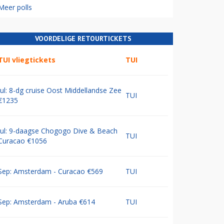
Meer polls
VOORDELIGE RETOURTICKETS
TUI vliegtickets
TUI
Jul: 8-dg cruise Oost Middellandse Zee
TUI
€1235
Jul: 9-daagse Chogogo Dive & Beach
TUI
Curacao €1056
Sep: Amsterdam - Curacao €569
TUI
Sep: Amsterdam - Aruba €614
TUI