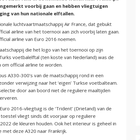
ongemerkt voorbij gaan en hebben vliegtuigen
ing van hun nationale elftallen.
ionale luchtvaartmaatschappij Air France, dat gebukt
icial airline van het toernooi aan zich voorbij laten gaan.
fficial airline van Euro 2016 noemen.
aatschappij die het logo van het toernooi op zijn
 Turks voetbalelftal (ten koste van Nederland) was de
om official airline te worden.
irbus A330-300’s van de maatschappij rond in een
onder verwijzing naar het ‘eigen’ Turkse voetbalteam.
electie door aan boord niet de reguliere maaltijden
erveren.
uro 2016-vliegtuig is de ‘Trident’ (Drietand) van de
estel vliegt sinds dit voorjaar op reguliere
t 2022 de kleuren houden. Ook het interieur is geheel in
ie met deze A320 naar Frankrijk.