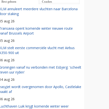
Best gelezen
Crashes
KLM annuleert meerdere vluchten naar Barcelona
door staking
05 aug 26
Transavia opent komende winter nieuwe route
vanaf Brussels Airport
05 aug 26
KLM stelt eerste commerciële vlucht met Airbus
A350-900 uit
06 aug 26
Groningen vanaf nu verbonden met Esbjerg: 'scheelt
zeven uur rijden'
04 aug 26
easyJet wordt overgenomen door Apollo, Castlelake
haakt af
06 aug 26
Luchthaven Luik krijgt komende winter weer