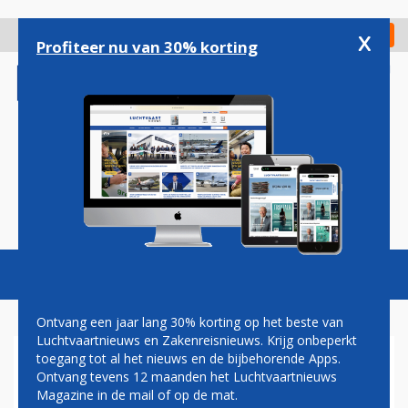
Overslaan
en
x
Digitaal Magazine
Registreer
Check in
naar
Profiteer nu van 30% korting
de
inhoud
gaan
Magazine
Podcasts
Vacatures
Toggl
naviga
Ontvang een jaar lang 30% korting op het beste van
Luchtvaartnieuws en Zakenreisnieuws. Krijg onbeperkt
toegang tot al het nieuws en de bijbehorende Apps.
VENEZOLAANS LASER
Ontvang tevens 12 maanden het Luchtvaartnieuws
AIRLINES DIENT AANVRAAG
Magazine in de mail of op de mat.