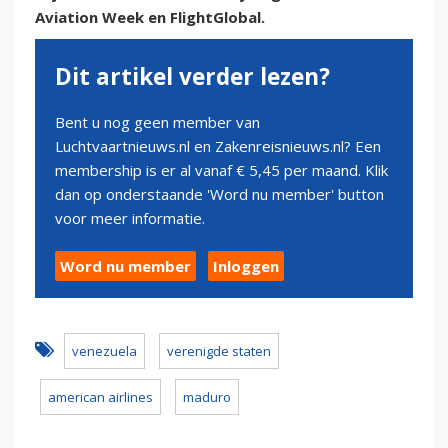
Aviation Week en FlightGlobal.
Dit artikel verder lezen?
Bent u nog geen member van
Luchtvaartnieuws.nl en Zakenreisnieuws.nl? Een
membership is er al vanaf € 5,45 per maand. Klik
dan op onderstaande 'Word nu member' button
voor meer informatie.
Word nu member
Inloggen
venezuela
verenigde staten
american airlines
maduro