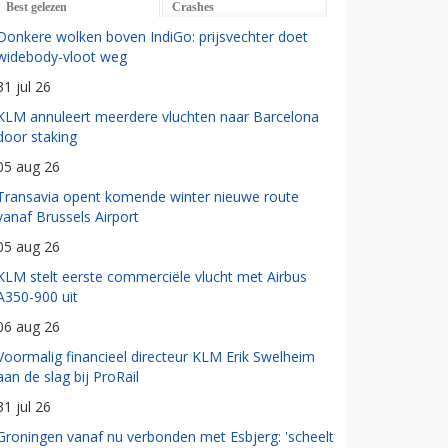
Best gelezen
Crashes
Donkere wolken boven IndiGo: prijsvechter doet
widebody-vloot weg
31 jul 26
KLM annuleert meerdere vluchten naar Barcelona
door staking
05 aug 26
Transavia opent komende winter nieuwe route
vanaf Brussels Airport
05 aug 26
KLM stelt eerste commerciële vlucht met Airbus
A350-900 uit
06 aug 26
Voormalig financieel directeur KLM Erik Swelheim
aan de slag bij ProRail
31 jul 26
Groningen vanaf nu verbonden met Esbjerg: 'scheelt