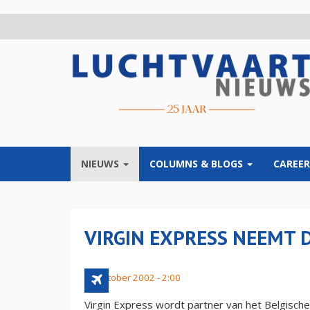
Overslaan
en
naar
de
inhoud
gaan
NIEUWS
COLUMNS & BLOGS
CAREER
VIRGIN EXPRESS NEEMT 
16 oktober 2002 - 2:00
Virgin Express wordt partner van het Belgisch