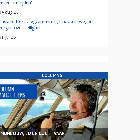
zeven uur rijden'
04 aug 26
Rusland trekt vliegvergunning Izhavia in wegens
zorgen over veiligheid
31 jul 26
COLUMNS
MIJNBOUW, EU EN LUCHTVAART