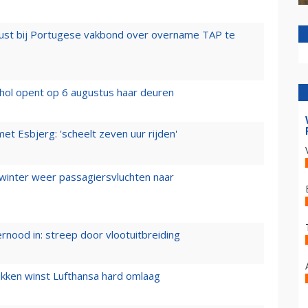
rust bij Portugese vakbond over overname TAP te
hol opent op 6 augustus haar deuren
t Esbjerg: 'scheelt zeven uur rijden'
 winter weer passagiersvluchten naar
ernood in: streep door vlootuitbreiding
ukken winst Lufthansa hard omlaag