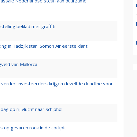
 massale Nederlandse steun aan duurzame
stelling beklad met graffiti
g in Tadzjikistan: Somon Air eerste klant
gveld van Mallorca
verder: investeerders krijgen dezelfde deadline voor
ag op rij vlucht naar Schiphol
es op gevaren rook in de cockpit