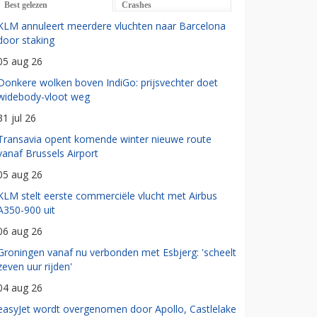
Best gelezen
Crashes
KLM annuleert meerdere vluchten naar Barcelona
door staking
05 aug 26
Donkere wolken boven IndiGo: prijsvechter doet
widebody-vloot weg
31 jul 26
Transavia opent komende winter nieuwe route
vanaf Brussels Airport
05 aug 26
KLM stelt eerste commerciële vlucht met Airbus
A350-900 uit
06 aug 26
Groningen vanaf nu verbonden met Esbjerg: 'scheelt
zeven uur rijden'
04 aug 26
easyJet wordt overgenomen door Apollo, Castlelake