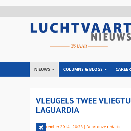
Overslaan
en
naar
de
inhoud
gaan
NIEUWS
COLUMNS & BLOGS
CAREER
VLEUGELS TWEE VLIEGTU
LAGUARDIA
23 december 2014 - 20:38 | Door:
onze redactie