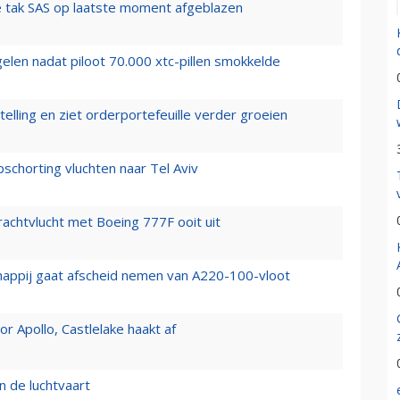
 tak SAS op laatste moment afgeblazen
elen nadat piloot 70.000 xtc-pillen smokkelde
elling en ziet orderportefeuille verder groeien
chorting vluchten naar Tel Aviv
vrachtvlucht met Boeing 777F ooit uit
happij gaat afscheid nemen van A220-100-vloot
 Apollo, Castlelake haakt af
n de luchtvaart