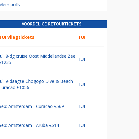
Meer polls
VOORDELIGE RETOURTICKETS
TUI vliegtickets
TUI
Jul: 8-dg cruise Oost Middellandse Zee
TUI
€1235
Jul: 9-daagse Chogogo Dive & Beach
TUI
Curacao €1056
Sep: Amsterdam - Curacao €569
TUI
Sep: Amsterdam - Aruba €614
TUI