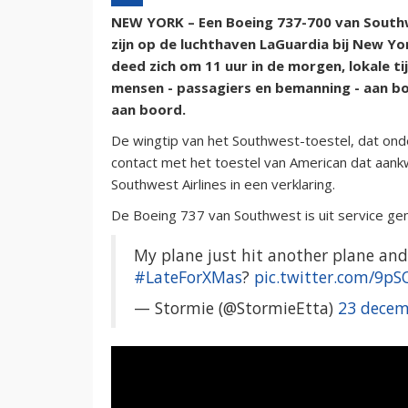
NEW YORK – Een Boeing 737-700 van Southwe
zijn op de luchthaven LaGuardia bij New Y
deed zich om 11 uur in de morgen, lokale ti
mensen - passagiers en bemanning - aan b
aan boord.
De wingtip van het Southwest-toestel, dat on
contact met het toestel van American dat aan
Southwest Airlines in een verklaring.
De Boeing 737 van Southwest is uit service 
My plane just hit another plane an
#LateForXMas
?
pic.twitter.com/9p
— Stormie (@StormieEtta)
23 decem