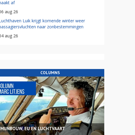
haakt af
06 aug 26
Luchthaven Luik krijgt komende winter weer
passagiersvluchten naar zonbestemmingen
04 aug 26
COLUMNS
MIJNBOUW, EU EN LUCHTVAART