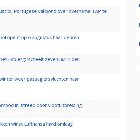
rust bij Portugese vakbond over overname TAP te
hol opent op 6 augustus haar deuren
t Esbjerg: 'scheelt zeven uur rijden'
 winter weer passagiersvluchten naar
ernood in: streep door vlootuitbreiding
ukken winst Lufthansa hard omlaag