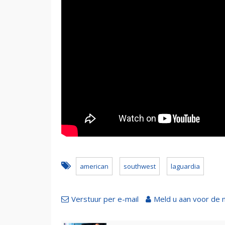
american
southwest
laguardia
Verstuur per e-mail
Meld u aan voor de 