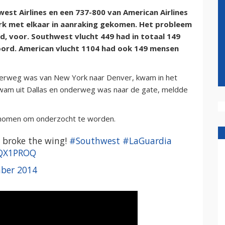
st Airlines en een 737-800 van American Airlines
ork met elkaar in aanraking gekomen. Het probleem
jd, voor. Southwest vlucht 449 had in totaal 149
oord. American vlucht 1104 had ook 149 mensen
derweg was van New York naar Denver, kwam in het
kwam uit Dallas en onderweg was naar de gate, meldde
genomen om onderzocht te worden.
d broke the wing!
#Southwest
#LaGuardia
SQX1PROQ
ber 2014