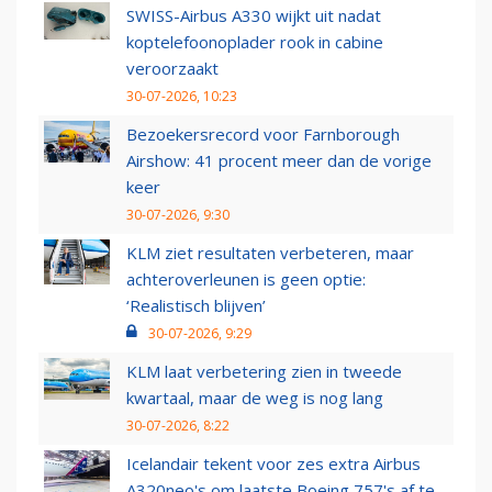
SWISS-Airbus A330 wijkt uit nadat
koptelefoonoplader rook in cabine
veroorzaakt
30-07-2026, 10:23
Bezoekersrecord voor Farnborough
Airshow: 41 procent meer dan de vorige
keer
30-07-2026, 9:30
KLM ziet resultaten verbeteren, maar
achteroverleunen is geen optie:
‘Realistisch blijven’
30-07-2026, 9:29
KLM laat verbetering zien in tweede
kwartaal, maar de weg is nog lang
30-07-2026, 8:22
Icelandair tekent voor zes extra Airbus
A320neo's om laatste Boeing 757's af te