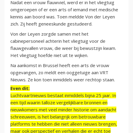
Nadat een vrouw flauwviel, werd er in het vliegtuig
omgeroepen of er een arts of iemand met medische
kennis aan boord was. Toen meldde Von der Leyen
zich. Zij heeft geneeskunde gestudeerd.
Von der Leyen zorgde samen met het
cabinepersoneel achterin het vliegtuig voor de
flauwgevallen vrouw, die weer bij bewustzijn kwam.
Het vliegtuig hoefde niet uit te wijken.
Na aankomst in Brussel heeft een arts de vrouw
opgevangen, zo meldt een ooggetuige aan VRT
Nieuws. Ze kon toen inmiddels weer rechtop staan.
Even dit:
Luchtvaartnieuws bestaat inmiddels bijna 25 jaar. In
een tijd waarin talloze vergelijkbare bronnen en
nieuwkomers met veel minder historie om aandacht
schreeuwen, is het belangrijk om betrouwbare
platforms te hebben die niet alleen nieuws brengen,
maar ook perspectief en verhalen die er echt toe