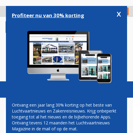
Overslaan
en
x
Digitaal Magazine
Registreer
Check in
naar
Profiteer nu van 30% korting
de
inhoud
gaan
Magazine
Podcasts
Vacatures
Toggl
naviga
Ontvang een jaar lang 30% korting op het beste van
Luchtvaartnieuws en Zakenreisnieuws. Krijg onbeperkt
toegang tot al het nieuws en de bijbehorende Apps.
VON DER LEYEN HELPT BIJ
Ontvang tevens 12 maanden het Luchtvaartnieuws
MEDISCH ONGEVAL OP
Magazine in de mail of op de mat.