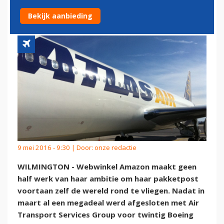
VIA ATLAS AIR
Bekijk aanbieding
9 mei 2016 - 9:30 | Door:
onze redactie
WILMINGTON - Webwinkel Amazon maakt geen
half werk van haar ambitie om haar pakketpost
voortaan zelf de wereld rond te vliegen. Nadat in
maart al een megadeal werd afgesloten met Air
Transport Services Group voor twintig Boeing