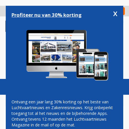
Overslaan
en
x
Digitaal Magazine
Registreer
Check in
naar
Profiteer nu van 30% korting
de
inhoud
gaan
Magazine
Podcasts
Vacatures
Toggl
naviga
Ontvang een jaar lang 30% korting op het beste van
Luchtvaartnieuws en Zakenreisnieuws. Krijg onbeperkt
toegang tot al het nieuws en de bijbehorende Apps.
WEBWINKEL AMAZON
Ontvang tevens 12 maanden het Luchtvaartnieuws
VERDUBBELT VRACHTVLOOT
Magazine in de mail of op de mat.