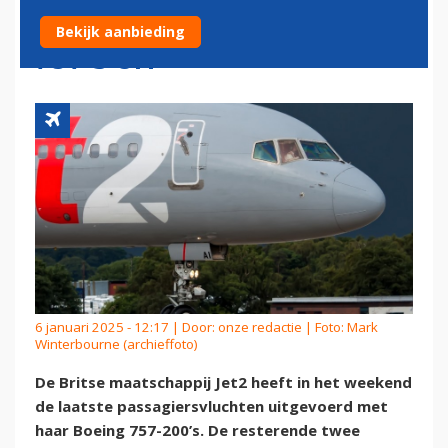
ZWAAIT LAATSTE BOEING
Bekijk aanbieding
757'S UIT
6 januari 2025 - 12:17 | Door:
onze redactie
| Foto: Mark
Winterbourne (archieffoto)
De Britse maatschappij Jet2 heeft in het weekend
de laatste passagiersvluchten uitgevoerd met
haar Boeing 757-200’s. De resterende twee