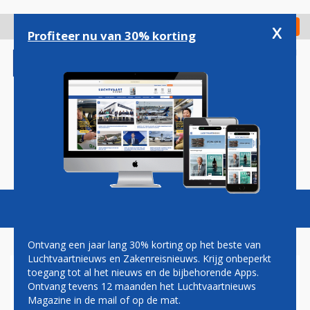
Overslaan
en
x
Digitaal Magazine
Registreer
Check in
naar
Profiteer nu van 30% korting
de
inhoud
gaan
Magazine
Podcasts
Vacatures
Toggl
naviga
Ontvang een jaar lang 30% korting op het beste van
Luchtvaartnieuws en Zakenreisnieuws. Krijg onbeperkt
toegang tot al het nieuws en de bijbehorende Apps.
WEER EEN EUROPESE
Ontvang tevens 12 maanden het Luchtvaartnieuws
GEBRUIKER MINDER: JET2
Magazine in de mail of op de mat.