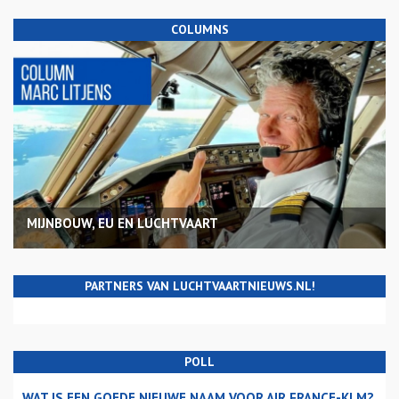
COLUMNS
MIJNBOUW, EU EN LUCHTVAART
PARTNERS VAN LUCHTVAARTNIEUWS.NL!
POLL
WAT IS EEN GOEDE NIEUWE NAAM VOOR AIR FRANCE-KLM?