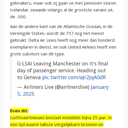
gebruikers, maar ook zij gaan ze met pensioen sturen.
Icelandair zwaaide onlangs al de grootste variant uit,
de -300.
Aan de andere kant van de Atlantische Oceaan, in de
Verenigde Staten, wordt de 757 nog het meest
gebruikt. Delta Air Lines heeft nog meer dan honderd
exemplaren in dienst, en ook United Airlines heeft een
grote subvloot van dit type.
G-LSAI Leaving Manchester on it's final
day of passenger service. Heading out
to Geneva
pic.twitter.com/aJr2jqA0dR
— Airliners Live (@airlinerslive)
January
5, 2025
Even dit:
Luchtvaartnieuws bestaat inmiddels bijna 25 jaar. In
een tijd waarin talloze vergelijkbare bronnen en