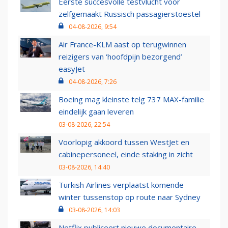
Eerste succesvolle testvlucht voor
zelfgemaakt Russisch passagierstoestel
04-08-2026, 9:54
Air France-KLM aast op terugwinnen
reizigers van ‘hoofdpijn bezorgend’
easyJet
04-08-2026, 7:26
Boeing mag kleinste telg 737 MAX-familie
eindelijk gaan leveren
03-08-2026, 22:54
Voorlopig akkoord tussen WestJet en
cabinepersoneel, einde staking in zicht
03-08-2026, 14:40
Turkish Airlines verplaatst komende
winter tussenstop op route naar Sydney
03-08-2026, 14:03
Netflix publiceert nieuwe documentaire