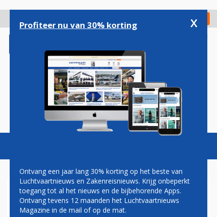
Overslaan
en
x
Digitaal Magazine
Registreer
Check in
naar
Profiteer nu van 30% korting
de
inhoud
gaan
Magazine
Podcasts
Vacatures
Toggl
naviga
Ontvang een jaar lang 30% korting op het beste van
Luchtvaartnieuws en Zakenreisnieuws. Krijg onbeperkt
toegang tot al het nieuws en de bijbehorende Apps.
WELKOM Y'ALL: KLM
Ontvang tevens 12 maanden het Luchtvaartnieuws
WELKOM GEHETEN IN
Magazine in de mail of op de mat.