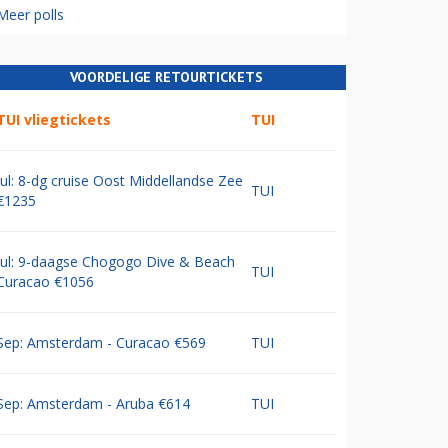
Meer polls
VOORDELIGE RETOURTICKETS
TUI vliegtickets
TUI
Jul: 8-dg cruise Oost Middellandse Zee
TUI
€1235
Jul: 9-daagse Chogogo Dive & Beach
TUI
Curacao €1056
Sep: Amsterdam - Curacao €569
TUI
Sep: Amsterdam - Aruba €614
TUI