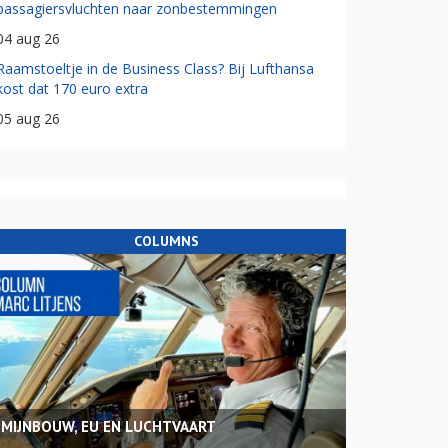
passagiersvluchten naar zonbestemmingen
04 aug 26
Raamstoeltje in de Business Class? Bij Lufthansa
kost dat 170 euro extra
05 aug 26
COLUMNS
MIJNBOUW, EU EN LUCHTVAART