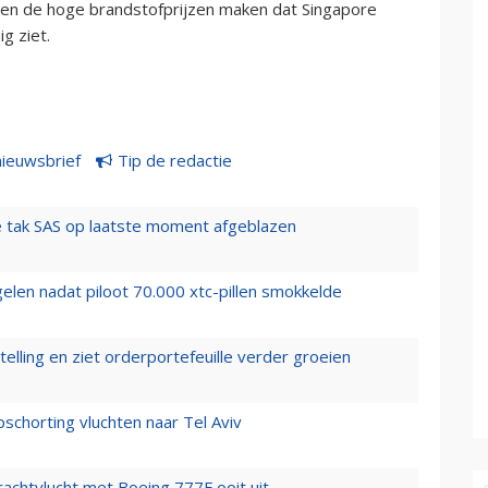
e en de hoge brandstofprijzen maken dat Singapore
nnig ziet.
nieuwsbrief
Tip de redactie
 tak SAS op laatste moment afgeblazen
elen nadat piloot 70.000 xtc-pillen smokkelde
elling en ziet orderportefeuille verder groeien
chorting vluchten naar Tel Aviv
vrachtvlucht met Boeing 777F ooit uit