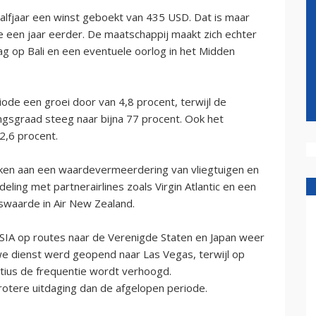
 halfjaar een winst geboekt van 435 USD. Dat is maar
e een jaar eerder. De maatschappij maakt zich echter
g op Bali en een eventuele oorlog in het Midden
ode een groei door van 4,8 procent, terwijl de
ngsgraad steeg naar bijna 77 procent. Ook het
2,6 procent.
ken aan een waardevermeerdering van vliegtuigen en
ing met partnerairlines zoals Virgin Atlantic en een
gswaarde in Air New Zealand.
IA op routes naar de Verenigde Staten en Japan weer
e dienst werd geopend naar Las Vegas, terwijl op
itius de frequentie wordt verhoogd.
rotere uitdaging dan de afgelopen periode.