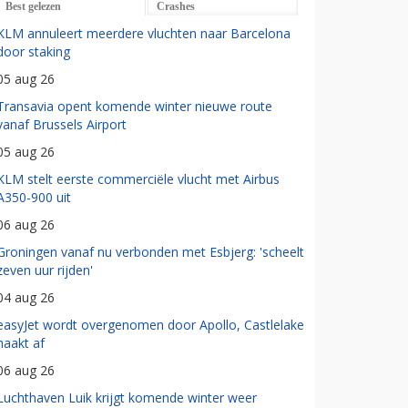
Best gelezen
Crashes
KLM annuleert meerdere vluchten naar Barcelona
door staking
05 aug 26
Transavia opent komende winter nieuwe route
vanaf Brussels Airport
05 aug 26
KLM stelt eerste commerciële vlucht met Airbus
A350-900 uit
06 aug 26
Groningen vanaf nu verbonden met Esbjerg: 'scheelt
zeven uur rijden'
04 aug 26
easyJet wordt overgenomen door Apollo, Castlelake
haakt af
06 aug 26
Luchthaven Luik krijgt komende winter weer