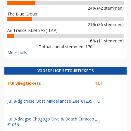
24% (42 stemmen)
The Blue Group
21% (36 stemmen)
Air-France-KLM-SAS(-TAP)
6% (11 stemmen)
Totaal aantal stemmen: 170
Meer polls
VOORDELIGE RETOURTICKETS
TUI vliegtickets
TUI
Jul: 8-dg cruise Oost Middellandse Zee €1235
TUI
Jul: 9-daagse Chogogo Dive & Beach Curacao
TUI
€1056