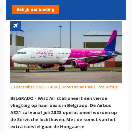
AIRPORT
Bekijk aanbieding
23 december 2022 - 14:34 | Door:
Fabian Bais
| Foto: Airbus
BELGRADO - Wizz Air stationeert een vierde
vliegtuig op haar basis in Belgrado. De Airbus
A321 zal vanaf juli 2023 operationeel worden op
de Servische luchthaven. Met de komst van het
extra toestel gaat de Hongaarse