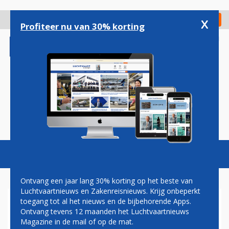
Overslaan
en
x
Digitaal Magazine
Registreer
Check in
naar
Profiteer nu van 30% korting
de
inhoud
gaan
Magazine
Podcasts
Vacatures
Toggl
naviga
Ontvang een jaar lang 30% korting op het beste van
Luchtvaartnieuws en Zakenreisnieuws. Krijg onbeperkt
toegang tot al het nieuws en de bijbehorende Apps.
WIZZ AIR VAKER VAN
Ontvang tevens 12 maanden het Luchtvaartnieuws
BELGRADO NAAR EINDHOVEN
Magazine in de mail of op de mat.