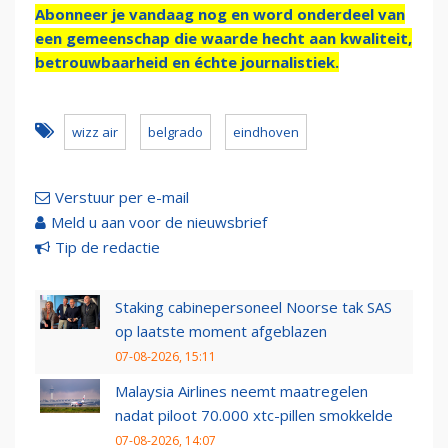
Abonneer je vandaag nog en word onderdeel van
een gemeenschap die waarde hecht aan kwaliteit,
betrouwbaarheid en échte journalistiek.
wizz air
belgrado
eindhoven
Verstuur per e-mail
Meld u aan voor de nieuwsbrief
Tip de redactie
Staking cabinepersoneel Noorse tak SAS
op laatste moment afgeblazen
07-08-2026, 15:11
Malaysia Airlines neemt maatregelen
nadat piloot 70.000 xtc-pillen smokkelde
07-08-2026, 14:07