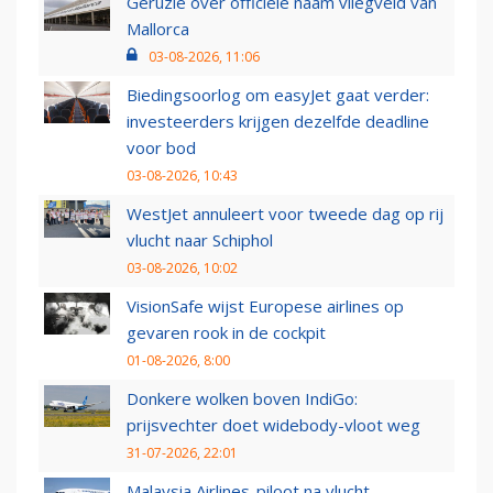
Geruzie over officiële naam vliegveld van
Mallorca
03-08-2026, 11:06
Biedingsoorlog om easyJet gaat verder:
investeerders krijgen dezelfde deadline
voor bod
03-08-2026, 10:43
WestJet annuleert voor tweede dag op rij
vlucht naar Schiphol
03-08-2026, 10:02
VisionSafe wijst Europese airlines op
gevaren rook in de cockpit
01-08-2026, 8:00
Donkere wolken boven IndiGo:
prijsvechter doet widebody-vloot weg
31-07-2026, 22:01
Malaysia Airlines-piloot na vlucht