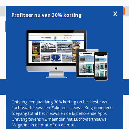
Overslaan
en
x
Digitaal Magazine
Registreer
Check in
naar
Profiteer nu van 30% korting
de
inhoud
gaan
Magazine
Podcasts
Vacatures
Toggl
naviga
Ontvang een jaar lang 30% korting op het beste van
Luchtvaartnieuws en Zakenreisnieuws. Krijg onbeperkt
toegang tot al het nieuws en de bijbehorende Apps.
ZUID-KOREA EIST INSPECTIE
Ontvang tevens 12 maanden het Luchtvaartnieuws
ALLE BOEING 737-
Magazine in de mail of op de mat.