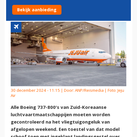
TOESTELLEN NA VLIEGRAMP
Bekijk aanbieding
30 december 2024 - 11:15 | Door:
ANP/Reismedia
| Foto: Jeju
Air
Alle Boeing 737-800's van Zuid-Koreaanse
luchtvaartmaatschappijen moeten worden
gecontroleerd na het vliegtuigongeluk van
afgelopen weekend. Een toestel van dat model
schoof toen met ingeklapt landingsgestel over