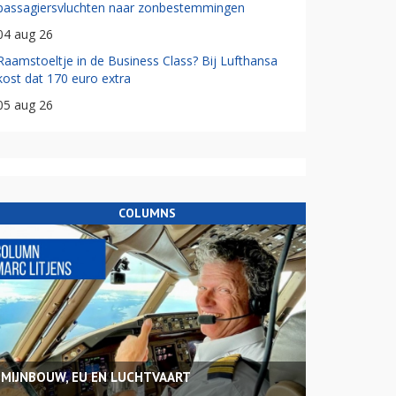
passagiersvluchten naar zonbestemmingen
04 aug 26
Raamstoeltje in de Business Class? Bij Lufthansa
kost dat 170 euro extra
05 aug 26
COLUMNS
MIJNBOUW, EU EN LUCHTVAART