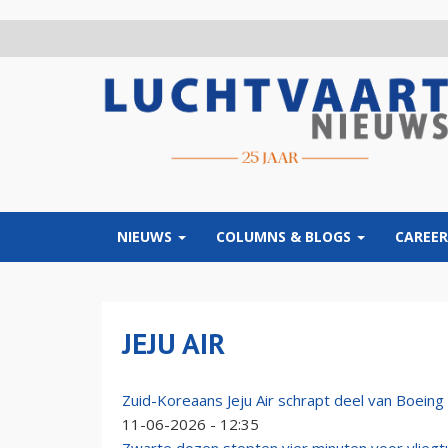
Overslaan
en
naar
de
inhoud
gaan
NIEUWS
COLUMNS & BLOGS
CAREER
JEJU AIR
Zuid-Koreaans Jeju Air schrapt deel van Boein
11-06-2026 - 12:35