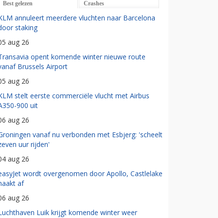
Best gelezen
Crashes
KLM annuleert meerdere vluchten naar Barcelona
door staking
05 aug 26
Transavia opent komende winter nieuwe route
vanaf Brussels Airport
05 aug 26
KLM stelt eerste commerciële vlucht met Airbus
A350-900 uit
06 aug 26
Groningen vanaf nu verbonden met Esbjerg: 'scheelt
zeven uur rijden'
04 aug 26
easyJet wordt overgenomen door Apollo, Castlelake
haakt af
06 aug 26
Luchthaven Luik krijgt komende winter weer