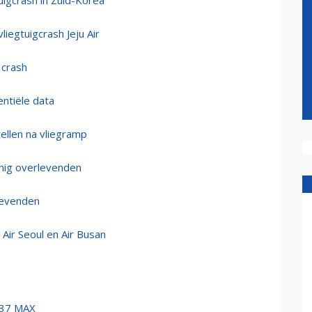
uigcrash in Zuid-Korea
iegtuigcrash Jeju Air
 crash
entiële data
tellen na vliegramp
inig overlevenden
rlevenden
Air Seoul en Air Busan
737 MAX