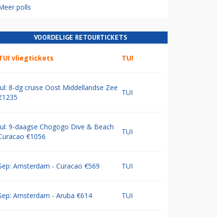
Meer polls
VOORDELIGE RETOURTICKETS
TUI vliegtickets
TUI
Jul: 8-dg cruise Oost Middellandse Zee
TUI
€1235
Jul: 9-daagse Chogogo Dive & Beach
TUI
Curacao €1056
Sep: Amsterdam - Curacao €569
TUI
Sep: Amsterdam - Aruba €614
TUI