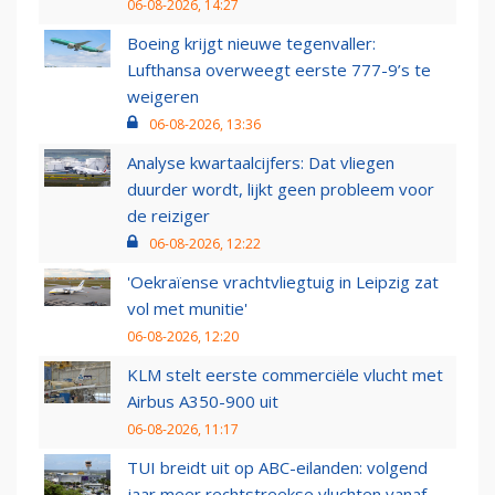
06-08-2026, 14:27
Boeing krijgt nieuwe tegenvaller:
Lufthansa overweegt eerste 777-9’s te
weigeren
06-08-2026, 13:36
Analyse kwartaalcijfers: Dat vliegen
duurder wordt, lijkt geen probleem voor
de reiziger
06-08-2026, 12:22
'Oekraïense vrachtvliegtuig in Leipzig zat
vol met munitie'
06-08-2026, 12:20
KLM stelt eerste commerciële vlucht met
Airbus A350-900 uit
06-08-2026, 11:17
TUI breidt uit op ABC-eilanden: volgend
jaar meer rechtstreekse vluchten vanaf