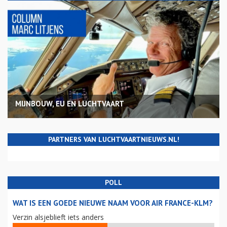
MIJNBOUW, EU EN LUCHTVAART
PARTNERS VAN LUCHTVAARTNIEUWS.NL!
POLL
WAT IS EEN GOEDE NIEUWE NAAM VOOR AIR FRANCE-KLM?
Verzin alsjeblieft iets anders