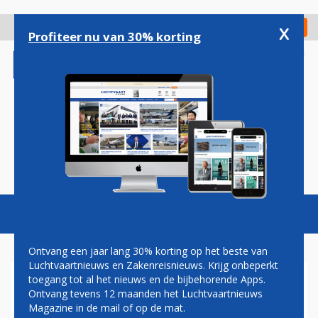
Overslaan
en
x
Digitaal Magazine
Registreer
Check in
naar
Profiteer nu van 30% korting
de
inhoud
gaan
Magazine
Podcasts
Vacatures
Toggl
naviga
Ontvang een jaar lang 30% korting op het beste van
Luchtvaartnieuws en Zakenreisnieuws. Krijg onbeperkt
toegang tot al het nieuws en de bijbehorende Apps.
CEES KLINKENBERG
Ontvang tevens 12 maanden het Luchtvaartnieuws
(UNIGLOBE) PLEIT VOOR
Magazine in de mail of op de mat.