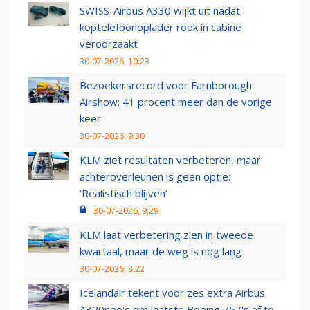
SWISS-Airbus A330 wijkt uit nadat
koptelefoonoplader rook in cabine
veroorzaakt
30-07-2026, 10:23
Bezoekersrecord voor Farnborough
Airshow: 41 procent meer dan de vorige
keer
30-07-2026, 9:30
KLM ziet resultaten verbeteren, maar
achteroverleunen is geen optie:
‘Realistisch blijven’
30-07-2026, 9:29
KLM laat verbetering zien in tweede
kwartaal, maar de weg is nog lang
30-07-2026, 8:22
Icelandair tekent voor zes extra Airbus
A320neo's om laatste Boeing 757's af te