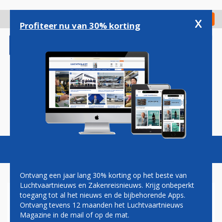
Overslaan
en
x
Digitaal Magazine
Registreer
Check in
naar
Profiteer nu van 30% korting
de
inhoud
gaan
Magazine
Podcasts
Vacatures
Toggl
naviga
Ontvang een jaar lang 30% korting op het beste van
Luchtvaartnieuws en Zakenreisnieuws. Krijg onbeperkt
toegang tot al het nieuws en de bijbehorende Apps.
MEERDERE VERSTORINGEN
Ontvang tevens 12 maanden het Luchtvaartnieuws
RONDOM SCHIPHOL DOOR
Magazine in de mail of op de mat.