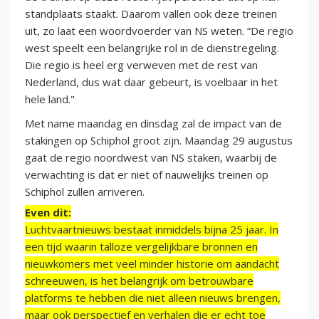
standplaats staakt. Daarom vallen ook deze treinen
uit, zo laat een woordvoerder van NS weten. “De regio
west speelt een belangrijke rol in de dienstregeling.
Die regio is heel erg verweven met de rest van
Nederland, dus wat daar gebeurt, is voelbaar in het
hele land."
Met name maandag en dinsdag zal de impact van de
stakingen op Schiphol groot zijn. Maandag 29 augustus
gaat de regio noordwest van NS staken, waarbij de
verwachting is dat er niet of nauwelijks treinen op
Schiphol zullen arriveren.
Even dit:
Luchtvaartnieuws bestaat inmiddels bijna 25 jaar. In
een tijd waarin talloze vergelijkbare bronnen en
nieuwkomers met veel minder historie om aandacht
schreeuwen, is het belangrijk om betrouwbare
platforms te hebben die niet alleen nieuws brengen,
maar ook perspectief en verhalen die er echt toe