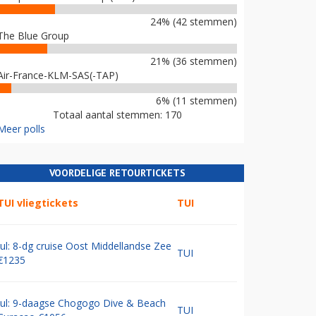
24% (42 stemmen)
The Blue Group
21% (36 stemmen)
Air-France-KLM-SAS(-TAP)
6% (11 stemmen)
Totaal aantal stemmen: 170
Meer polls
VOORDELIGE RETOURTICKETS
TUI vliegtickets
TUI
Jul: 8-dg cruise Oost Middellandse Zee
TUI
€1235
Jul: 9-daagse Chogogo Dive & Beach
TUI