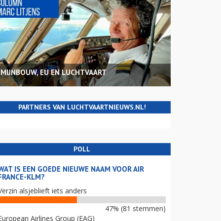
MIJNBOUW, EU EN LUCHTVAART
PARTNERS VAN LUCHTVAARTNIEUWS.NL!
POLL
WAT IS EEN GOEDE NIEUWE NAAM VOOR AIR
FRANCE-KLM?
Verzin alsjeblieft iets anders
47% (81 stemmen)
European Airlines Group (EAG)