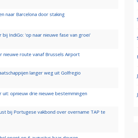
n naar Barcelona door staking
 bij IndiGo: 'op naar nieuwe fase van groei'
 nieuwe route vanaf Brussels Airport
aatschappijen langer weg uit Golfregio
er uit: opnieuw drie nieuwe bestemmingen
rust bij Portugese vakbond over overname TAP te
hol opent op 6 augustus haar deuren