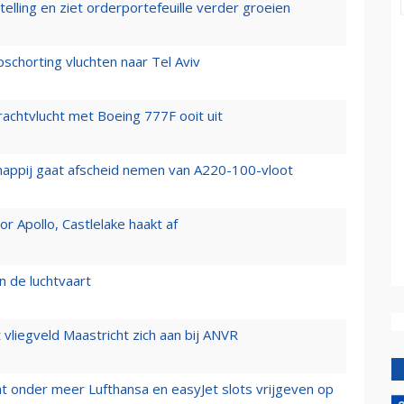
elling en ziet orderportefeuille verder groeien
chorting vluchten naar Tel Aviv
vrachtvlucht met Boeing 777F ooit uit
happij gaat afscheid nemen van A220-100-vloot
 Apollo, Castlelake haakt af
n de luchtvaart
t vliegveld Maastricht zich aan bij ANVR
t onder meer Lufthansa en easyJet slots vrijgeven op