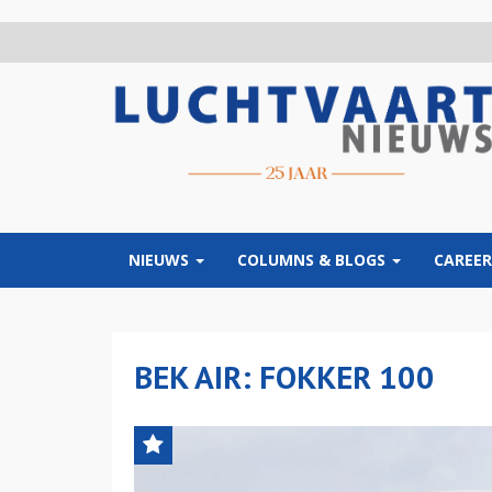
Overslaan
en
naar
de
inhoud
gaan
NIEUWS
COLUMNS & BLOGS
CAREER
BEK AIR: FOKKER 100