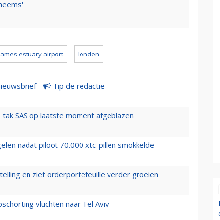
Theems'
hames estuary airport
londen
nieuwsbrief
Tip de redactie
 tak SAS op laatste moment afgeblazen
elen nadat piloot 70.000 xtc-pillen smokkelde
elling en ziet orderportefeuille verder groeien
chorting vluchten naar Tel Aviv