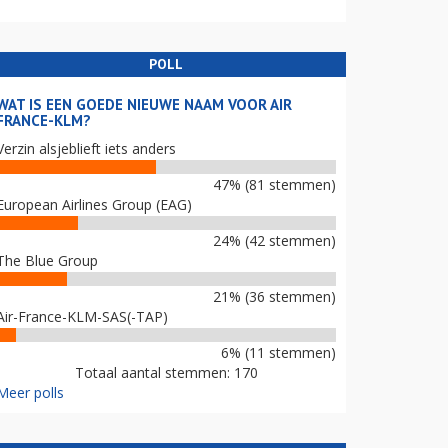
POLL
WAT IS EEN GOEDE NIEUWE NAAM VOOR AIR
FRANCE-KLM?
Verzin alsjeblieft iets anders
47% (81 stemmen)
European Airlines Group (EAG)
24% (42 stemmen)
The Blue Group
21% (36 stemmen)
Air-France-KLM-SAS(-TAP)
6% (11 stemmen)
Totaal aantal stemmen: 170
Meer polls