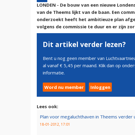
LONDEN - De bouw van een nieuwe Londens
van de Theems lijkt van de baan. Een comm
onderzoekt heeft het ambitieuze plan afg
volgens de commissie te duur en er zijn zo
Dit artikel verder lezen?
Bent u nog geen member van Luchtvaartnieu
al vanaf € 5,45 per maand. Klik dan op ond
informatie.
Word nu member
Inloggen
Lees ook:
Plan voor megaluchthaven in Theems verder 
18-01-2012, 17:01