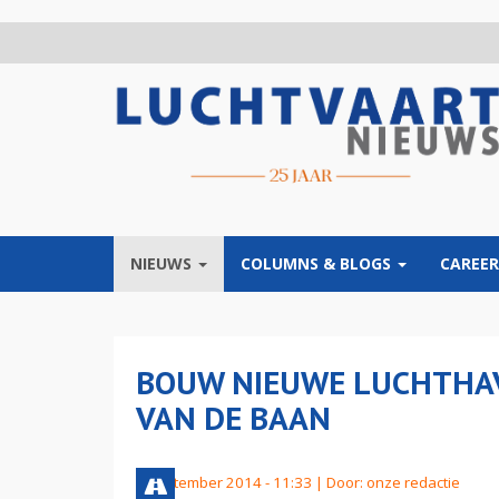
Overslaan
en
naar
de
inhoud
gaan
NIEUWS
COLUMNS & BLOGS
CAREER
BOUW NIEUWE LUCHTHA
VAN DE BAAN
2 september 2014 - 11:33 | Door:
onze redactie