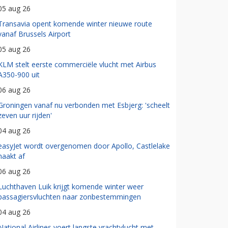
05 aug 26
Transavia opent komende winter nieuwe route
vanaf Brussels Airport
05 aug 26
KLM stelt eerste commerciële vlucht met Airbus
A350-900 uit
06 aug 26
Groningen vanaf nu verbonden met Esbjerg: 'scheelt
zeven uur rijden'
04 aug 26
easyJet wordt overgenomen door Apollo, Castlelake
haakt af
06 aug 26
Luchthaven Luik krijgt komende winter weer
passagiersvluchten naar zonbestemmingen
04 aug 26
National Airlines voert langste vrachtvlucht met