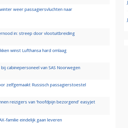
 winter weer passagiersvluchten naar
ernood in: streep door vlootuitbreiding
ukken winst Lufthansa hard omlaag
 bij cabinepersoneel van SAS Noorwegen
voor zelfgemaakt Russisch passagierstoestel
nen reizigers van ‘hoofdpijn bezorgend’ easyJet
X-familie eindelijk gaan leveren