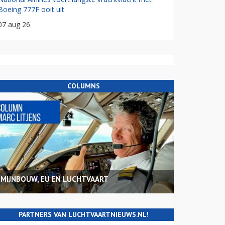
Boeing 777F ooit uit
07 aug 26
COLUMNS
MIJNBOUW, EU EN LUCHTVAART
PARTNERS VAN LUCHTVAARTNIEUWS.NL!