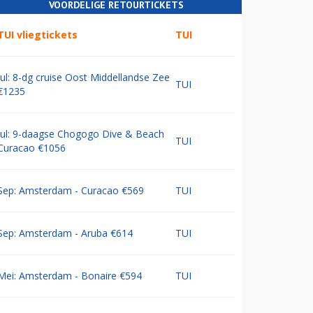
VOORDELIGE RETOURTICKETS
TUI vliegtickets
TUI
Jul: 8-dg cruise Oost Middellandse Zee
TUI
€1235
Jul: 9-daagse Chogogo Dive & Beach
TUI
Curacao €1056
Sep: Amsterdam - Curacao €569
TUI
Sep: Amsterdam - Aruba €614
TUI
Mei: Amsterdam - Bonaire €594
TUI