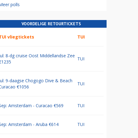
Meer polls
VOORDELIGE RETOURTICKETS
TUI vliegtickets
TUI
Jul: 8-dg cruise Oost Middellandse Zee
TUI
€1235
Jul: 9-daagse Chogogo Dive & Beach
TUI
Curacao €1056
Sep: Amsterdam - Curacao €569
TUI
Sep: Amsterdam - Aruba €614
TUI