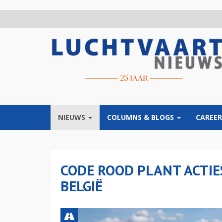
Overslaan
en
naar
de
inhoud
gaan
NIEUWS
COLUMNS & BLOGS
CAREER
CODE ROOD PLANT ACTIE
BELGIË