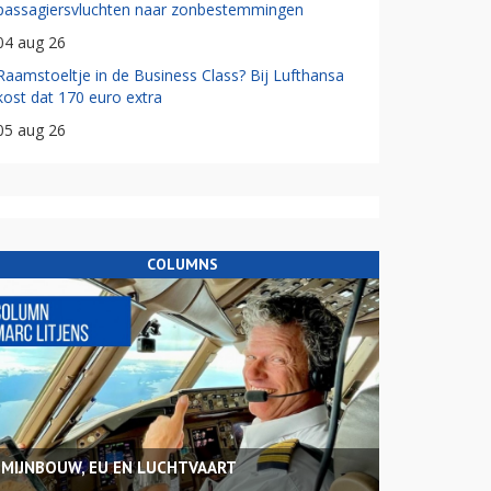
passagiersvluchten naar zonbestemmingen
04 aug 26
Raamstoeltje in de Business Class? Bij Lufthansa
kost dat 170 euro extra
05 aug 26
COLUMNS
MIJNBOUW, EU EN LUCHTVAART