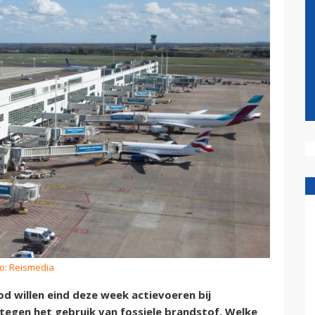
to: Reismedia
d willen eind deze week actievoeren bij
 tegen het gebruik van fossiele brandstof. Welke