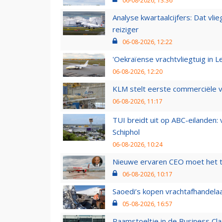
06-08-2026, 13:36
Analyse kwartaalcijfers: Dat vl
reiziger
06-08-2026, 12:22
'Oekraïense vrachtvliegtuig in Le
06-08-2026, 12:20
KLM stelt eerste commerciële v
06-08-2026, 11:17
TUI breidt uit op ABC-eilanden:
Schiphol
06-08-2026, 10:24
Nieuwe ervaren CEO moet het ti
06-08-2026, 10:17
Saoedi’s kopen vrachtafhandelaa
05-08-2026, 16:57
Raamstoeltje in de Business Cla