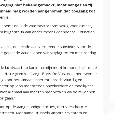
beweging niet bekendgemaakt, maar aangezien zij
aamheid mag worden aangenomen dat toegang tot
en is.
noemt de luchtvaartsector “rampzalig voor klimaat,
orm krijgt steun van onder meer Greenpeace, Extinction
htvaart”, een einde aan vermeende subsidies voor de
e geplande acties lopen van vrijdag tot en met zondag.
e luchtvaart op korte termijn moet krimpen, blijft deze
lanetaire grenzen”, zegt Boris De Vos, een medewerker
ig voor het klimaat, inherent onrechtvaardig en
ector op jobs met steeds onzekerdere en moeilijkere
 hier allemaal aan moeten meebetalen via de miljoenen
or gaan.”
voor op de aangekondigde acties, met verscherpte
erreinen. Met name Brussels Airport Zaventem en