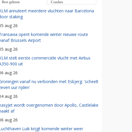
Best gelezen
Crashes
KLM annuleert meerdere vluchten naar Barcelona
door staking
05 aug 26
Transavia opent komende winter nieuwe route
vanaf Brussels Airport
05 aug 26
KLM stelt eerste commerciële vlucht met Airbus
A350-900 uit
06 aug 26
Groningen vanaf nu verbonden met Esbjerg: 'scheelt
zeven uur rijden'
04 aug 26
easyJet wordt overgenomen door Apollo, Castlelake
haakt af
06 aug 26
Luchthaven Luik krijgt komende winter weer