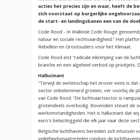
acties het precies zijn en waar, heeft de 
zich voorstaat op burgerlijke ongehoorz
de start- en landingsbanen een van de doel
Code Rood - In Wallonië Code Rouge genoemd, 
natuur en sociale rechtvaardigheid.” Het platf
Rebellion en Grootouders voor het Klimaat.
Code Rood eist “radicale inkrimping van de luc
branche en een algeheel verbod op privéjets. D
Hallucinant
“Terwijl de wetenschap het erover eens is dat d
sector onbelemmerd groeien, ver voorbij de p
van Code Rood. “De luchtvaartsector is rampzal
grotendeels overbodig. Bovendien steunt de s
werkomstandigheden. Het is hallucinant dat wij
euro’s belastinggeld die elk jaar naar deze sect
Belgische luchthavens bereiden zich intussen 
veiligheidsmaatregelen rondom de luchthavent