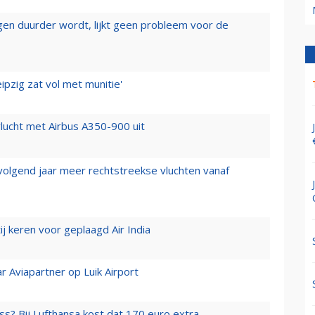
iegen duurder wordt, lijkt geen probleem voor de
ipzig zat vol met munitie'
lucht met Airbus A350-900 uit
 volgend jaar meer rechtstreekse vluchten vanaf
j keren voor geplaagd Air India
r Aviapartner op Luik Airport
ss? Bij Lufthansa kost dat 170 euro extra