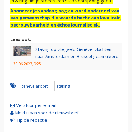
ervaring die je steeds een stap voorsprong geeft.
Abonneer je vandaag nog en word onderdeel van
een gemeenschap die waarde hecht aan kwaliteit,
betrouwbaarheid en échte journalistiek.
Lees ook:
Staking op vliegveld Genève: vluchten
naar Amsterdam en Brussel geannuleerd
30-06-2023, 9:25
genève airport
staking
Verstuur per e-mail
Meld u aan voor de nieuwsbrief
Tip de redactie