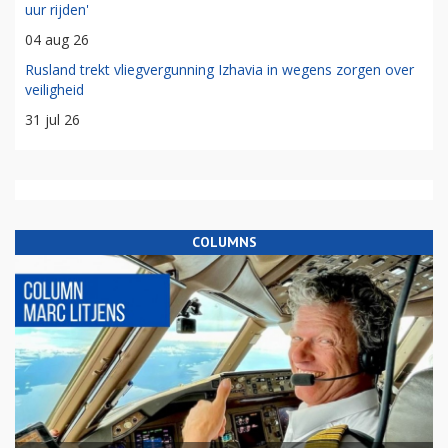
uur rijden'
04 aug 26
Rusland trekt vliegvergunning Izhavia in wegens zorgen over
veiligheid
31 jul 26
COLUMNS