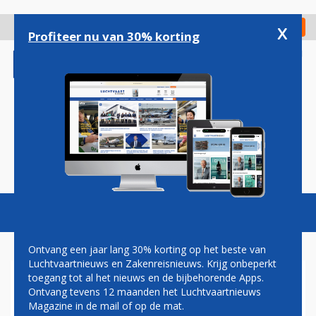
Overslaan
en
x
Digitaal Magazine
Registreer
Check in
naar
Profiteer nu van 30% korting
de
inhoud
gaan
Magazine
Podcasts
Vacatures
Toggl
naviga
Ontvang een jaar lang 30% korting op het beste van
Luchtvaartnieuws en Zakenreisnieuws. Krijg onbeperkt
toegang tot al het nieuws en de bijbehorende Apps.
GROTE STAKING OP
Ontvang tevens 12 maanden het Luchtvaartnieuws
LUCHTHAVEN GENÈVE
Magazine in de mail of op de mat.