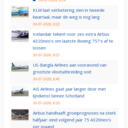
30-07-2026, 9:29
KLM laat verbetering zien in tweede
kwartaal, maar de weg is nog lang
30-07-2026, 8:22
Icelandair tekent voor zes extra Airbus
A320neo's om laatste Boeing 757's af te
lossen
30-07-2026, 6:52
US-Bangla Airlines aan vooravond van
grootste vlootuitbreiding ooit
30-07-2026, 6:45
AIS Airlines gaat jaar langer door met
lijndienst binnen Schotland
30-07-2026, 6:30
Airbus handhaaft groeiprognoses na sterk
halfjaar: eind volgend jaar 75 A320neo’s
per maand