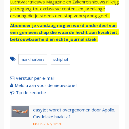
Luchtvaartnieuws Magazine en Zakenreisnieuws.nl krijg
je toegang tot exclusieve content en jarenlange
ervaring die je steeds een stap voorsprong geeft.
Abonneer je vandaag nog en word onderdeel van
een gemeenschap die waarde hecht aan kwaliteit,
betrouwbaarheid en échte journalistiek.
mark harbers
schiphol
Verstuur per e-mail
Meld u aan voor de nieuwsbrief
Tip de redactie
easyJet wordt overgenomen door Apollo,
Castlelake haakt af
06-08-2026, 16:20