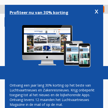
Overslaan
en
x
Digitaal Magazine
Registreer
Check in
naar
Profiteer nu van 30% korting
de
inhoud
gaan
Magazine
Podcasts
Vacatures
Toggl
naviga
Ontvang een jaar lang 30% korting op het beste van
Luchtvaartnieuws en Zakenreisnieuws. Krijg onbeperkt
toegang tot al het nieuws en de bijbehorende Apps.
HARBERS VINDT HET
Ontvang tevens 12 maanden het Luchtvaartnieuws
TERECHT DAT SCHIPHOL
Magazine in de mail of op de mat.