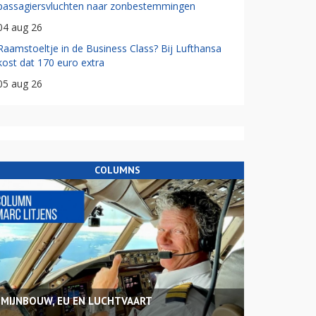
passagiersvluchten naar zonbestemmingen
04 aug 26
Raamstoeltje in de Business Class? Bij Lufthansa
kost dat 170 euro extra
05 aug 26
COLUMNS
MIJNBOUW, EU EN LUCHTVAART