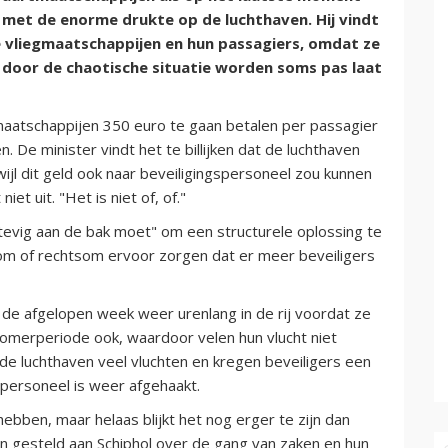
met de enorme drukte op de luchthaven. Hij vindt
 vliegmaatschappijen en hun passagiers, omdat ze
en door de chaotische situatie worden soms pas laat
aatschappijen 350 euro te gaan betalen per passagier
 De minister vindt het te billijken dat de luchthaven
ijl dit geld ook naar beveiligingspersoneel zou kunnen
et uit. "Het is niet of, of."
stevig aan de bak moet" om een structurele oplossing te
om of rechtsom ervoor zorgen dat er meer beveiligers
s de afgelopen week weer urenlang in de rij voordat ze
zomerperiode ook, waardoor velen hun vlucht niet
de luchthaven veel vluchten en kregen beveiligers een
personeel is weer afgehaakt.
bben, maar helaas blijkt het nog erger te zijn dan
en gesteld aan Schiphol over de gang van zaken en hun