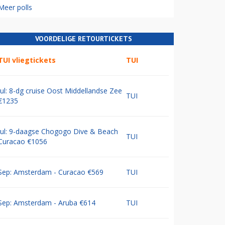
Meer polls
VOORDELIGE RETOURTICKETS
TUI vliegtickets
TUI
Jul: 8-dg cruise Oost Middellandse Zee
TUI
€1235
Jul: 9-daagse Chogogo Dive & Beach
TUI
Curacao €1056
Sep: Amsterdam - Curacao €569
TUI
Sep: Amsterdam - Aruba €614
TUI