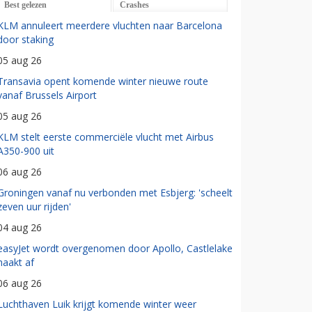
Best gelezen
Crashes
KLM annuleert meerdere vluchten naar Barcelona
door staking
05 aug 26
Transavia opent komende winter nieuwe route
vanaf Brussels Airport
05 aug 26
KLM stelt eerste commerciële vlucht met Airbus
A350-900 uit
06 aug 26
Groningen vanaf nu verbonden met Esbjerg: 'scheelt
zeven uur rijden'
04 aug 26
easyJet wordt overgenomen door Apollo, Castlelake
haakt af
06 aug 26
Luchthaven Luik krijgt komende winter weer