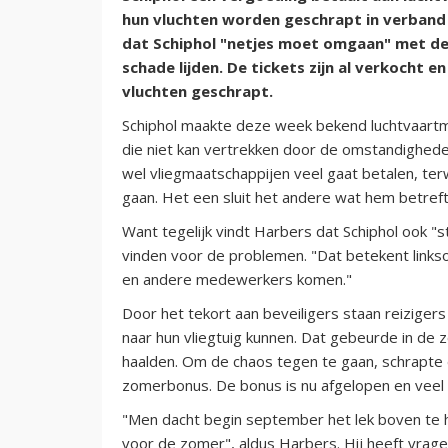
hun vluchten worden geschrapt in verband 
dat Schiphol "netjes moet omgaan" met de
schade lijden. De tickets zijn al verkocht 
vluchten geschrapt.
Schiphol maakte deze week bekend luchtvaartm
die niet kan vertrekken door de omstandigheden.
wel vliegmaatschappijen veel gaat betalen, terw
gaan. Het een sluit het andere wat hem betreft ni
Want tegelijk vindt Harbers dat Schiphol ook "
vinden voor de problemen. "Dat betekent links
en andere medewerkers komen."
Door het tekort aan beveiligers staan reiziger
naar hun vliegtuig kunnen. Dat gebeurde in de 
haalden. Om de chaos tegen te gaan, schrapte 
zomerbonus. De bonus is nu afgelopen en veel 
"Men dacht begin september het lek boven te he
voor de zomer", aldus Harbers. Hij heeft vrag