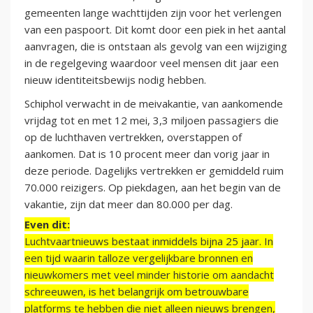
gemeenten lange wachttijden zijn voor het verlengen
van een paspoort. Dit komt door een piek in het aantal
aanvragen, die is ontstaan als gevolg van een wijziging
in de regelgeving waardoor veel mensen dit jaar een
nieuw identiteitsbewijs nodig hebben.
Schiphol verwacht in de meivakantie, van aankomende
vrijdag tot en met 12 mei, 3,3 miljoen passagiers die
op de luchthaven vertrekken, overstappen of
aankomen. Dat is 10 procent meer dan vorig jaar in
deze periode. Dagelijks vertrekken er gemiddeld ruim
70.000 reizigers. Op piekdagen, aan het begin van de
vakantie, zijn dat meer dan 80.000 per dag.
Even dit:
Luchtvaartnieuws bestaat inmiddels bijna 25 jaar. In
een tijd waarin talloze vergelijkbare bronnen en
nieuwkomers met veel minder historie om aandacht
schreeuwen, is het belangrijk om betrouwbare
platforms te hebben die niet alleen nieuws brengen,