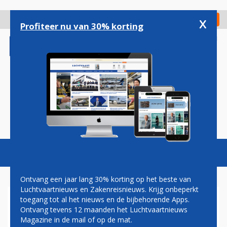
Overslaan
en
x
Digitaal Magazine
Registreer
Check in
naar
Profiteer nu van 30% korting
de
inhoud
gaan
Magazine
Podcasts
Vacatures
Toggl
naviga
Ontvang een jaar lang 30% korting op het beste van
Luchtvaartnieuws en Zakenreisnieuws. Krijg onbeperkt
toegang tot al het nieuws en de bijbehorende Apps.
MARECHAUSSEE LEGT
Ontvang tevens 12 maanden het Luchtvaartnieuws
PRIORITEIT BIJ
Magazine in de mail of op de mat.