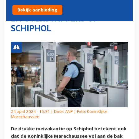
VERTREKKENDE REIZIGERS
Bekijk aanbieding
EN OVERSTAPPERS OP
SCHIPHOL
24 april 2024 - 15:31 | Door:
ANP
| Foto: Koninklijke
Marechaussee
De drukke meivakantie op Schiphol betekent ook
dat de Koninklijke Marechaussee vol aan de bak