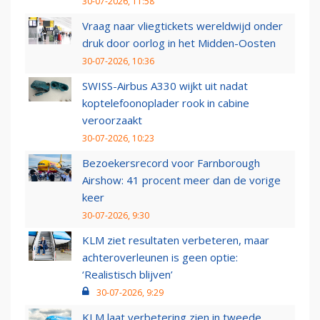
30-07-2026, 11:58
Vraag naar vliegtickets wereldwijd onder
druk door oorlog in het Midden-Oosten
30-07-2026, 10:36
SWISS-Airbus A330 wijkt uit nadat
koptelefoonoplader rook in cabine
veroorzaakt
30-07-2026, 10:23
Bezoekersrecord voor Farnborough
Airshow: 41 procent meer dan de vorige
keer
30-07-2026, 9:30
KLM ziet resultaten verbeteren, maar
achteroverleunen is geen optie:
‘Realistisch blijven’
30-07-2026, 9:29
KLM laat verbetering zien in tweede