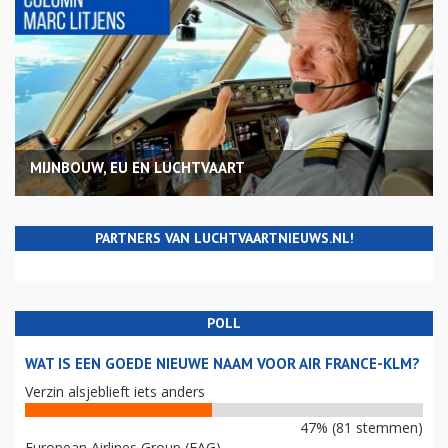
MIJNBOUW, EU EN LUCHTVAART
PARTNERS VAN LUCHTVAARTNIEUWS.NL!
POLL
WAT IS EEN GOEDE NIEUWE NAAM VOOR AIR FRANCE-KLM?
Verzin alsjeblieft iets anders
47% (81 stemmen)
European Airlines Group (EAG)