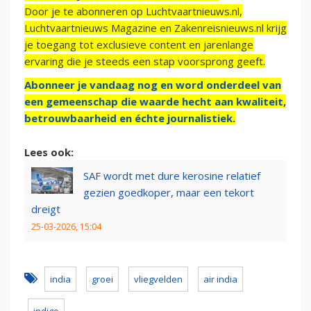
Door je te abonneren op Luchtvaartnieuws.nl,
Luchtvaartnieuws Magazine en Zakenreisnieuws.nl krijg
je toegang tot exclusieve content en jarenlange
ervaring die je steeds een stap voorsprong geeft.
Abonneer je vandaag nog en word onderdeel van
een gemeenschap die waarde hecht aan kwaliteit,
betrouwbaarheid en échte journalistiek.
Lees ook:
SAF wordt met dure kerosine relatief
gezien goedkoper, maar een tekort
dreigt
25-03-2026, 15:04
india
groei
vliegvelden
air india