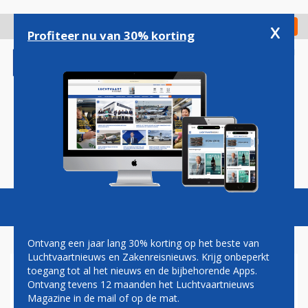
Overslaan
en
x
Digitaal Magazine
Registreer
Check in
naar
Profiteer nu van 30% korting
de
inhoud
gaan
Magazine
Podcasts
Vacatures
Toggl
naviga
Ontvang een jaar lang 30% korting op het beste van
Luchtvaartnieuws en Zakenreisnieuws. Krijg onbeperkt
toegang tot al het nieuws en de bijbehorende Apps.
HONDERD NIEUWE
Ontvang tevens 12 maanden het Luchtvaartnieuws
VLIEGVELDEN ERBIJ IN INDIA
Magazine in de mail of op de mat.