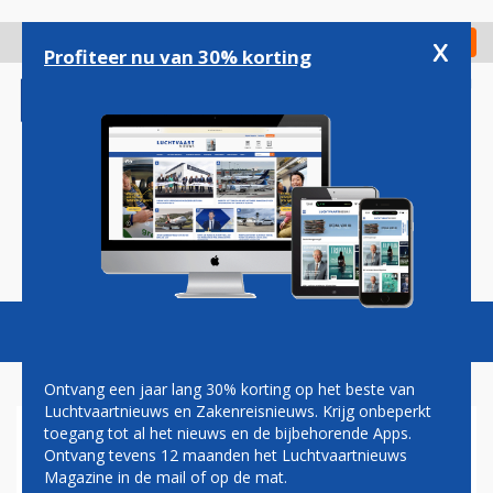
Overslaan
en
x
Digitaal Magazine
Registreer
Check in
naar
Profiteer nu van 30% korting
de
inhoud
gaan
Magazine
Podcasts
Vacatures
Toggl
naviga
Ontvang een jaar lang 30% korting op het beste van
Luchtvaartnieuws en Zakenreisnieuws. Krijg onbeperkt
toegang tot al het nieuws en de bijbehorende Apps.
KABINET STELT BESLUIT
Ontvang tevens 12 maanden het Luchtvaartnieuws
OPENING LELYSTAD AIRPORT
Magazine in de mail of op de mat.