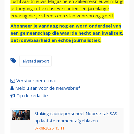
Luchtvaartnieuws Magazine en Zakenreisnieuws.nl krijg
je toegang tot exclusieve content en jarenlange
ervaring die je steeds een stap voorsprong geeft.
Abonneer je vandaag nog en word onderdeel van
een gemeenschap die waarde hecht aan kwaliteit,
betrouwbaarheid en échte journalistiek.
lelystad airport
Verstuur per e-mail
Meld u aan voor de nieuwsbrief
Tip de redactie
Staking cabinepersoneel Noorse tak SAS
op laatste moment afgeblazen
07-08-2026, 15:11