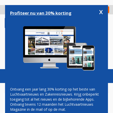
Overslaan
en
x
Digitaal Magazine
Registreer
Check in
naar
Profiteer nu van 30% korting
de
inhoud
gaan
Magazine
Podcasts
Vacatures
Toggl
naviga
Ontvang een jaar lang 30% korting op het beste van
Luchtvaartnieuws en Zakenreisnieuws. Krijg onbeperkt
toegang tot al het nieuws en de bijbehorende Apps.
MINDER PASSAGIERS
Ontvang tevens 12 maanden het Luchtvaartnieuws
BRUSSEL AIRPORT
Magazine in de mail of op de mat.