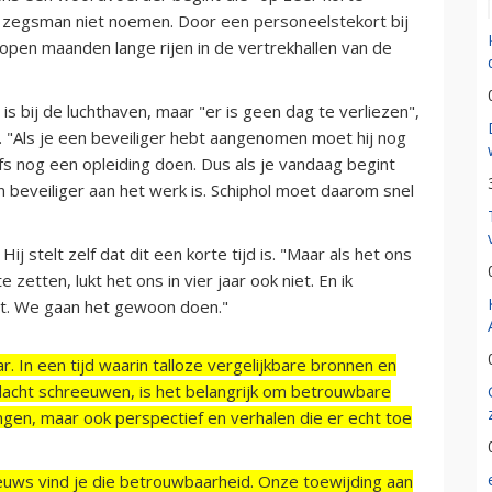
e zegsman niet noemen. Door een personeelstekort bij
open maanden lange rijen in de vertrekhallen van de
s bij de luchthaven, maar "er is geen dag te verliezen",
 "Als je een beveiliger hebt aangenomen moet hij nog
 nog een opleiding doen. Dus als je vandaag begint
 beveiliger aan het werk is. Schiphol moet daarom snel
ij stelt zelf dat dit een korte tijd is. "Maar als het ons
zetten, lukt het ons in vier jaar ook niet. En ik
iet. We gaan het gewoon doen."
r. In een tijd waarin talloze vergelijkbare bronnen en
acht schreeuwen, is het belangrijk om betrouwbare
ngen, maar ook perspectief en verhalen die er echt toe
ieuws vind je die betrouwbaarheid. Onze toewijding aan