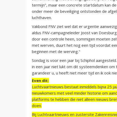
termijn", maar een concrete startdatum kan d
onder meer de beveiliging ontstonden de afgel
luchthaven.
Vakbond FNV ziet wel dat er urgentie aanwezig i
aldus FNV-campagneleider Joost van Doesburg.
door een controle heen, sommigen moeten zelfs
met werven, duurt het nog een tijd voordat een
beginnen met de werving."
Sondag is voor een jaar bij Schiphol aangesteld. H
in een jaar niet lukt om dit systeemdenken om te 
garandeer u, u heeft niet meer tijd en ik ook n
Even dit:
Luchtvaartnieuws bestaat inmiddels bijna 25 jaa
nieuwkomers met veel minder historie om aand
platforms te hebben die niet alleen nieuws bre
doen.
Bij Luchtvaartnieuws en zustersite Zakenreisn