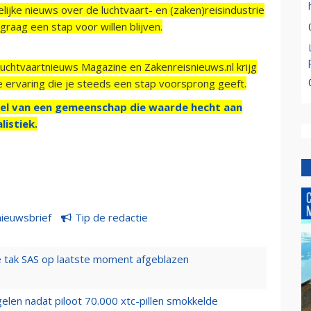
ijke nieuws over de luchtvaart- en (zaken)reisindustrie
raag een stap voor willen blijven.
Luchtvaartnieuws Magazine en Zakenreisnieuws.nl krijg
e ervaring die je steeds een stap voorsprong geeft.
el van een gemeenschap die waarde hecht aan
listiek.
nieuwsbrief
Tip de redactie
 tak SAS op laatste moment afgeblazen
elen nadat piloot 70.000 xtc-pillen smokkelde