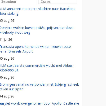
Best gelezen
Crashes
KLM annuleert meerdere vluchten naar Barcelona
door staking
05 aug 26
Donkere wolken boven IndiGo: prijsvechter doet
widebody-vloot weg
31 jul 26
Transavia opent komende winter nieuwe route
vanaf Brussels Airport
05 aug 26
KLM stelt eerste commerciële vlucht met Airbus
A350-900 uit
06 aug 26
Groningen vanaf nu verbonden met Esbjerg: 'scheelt
zeven uur rijden'
04 aug 26
easyJet wordt overgenomen door Apollo, Castlelake