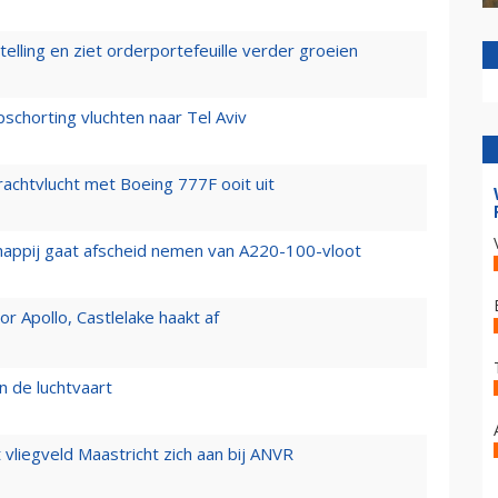
elling en ziet orderportefeuille verder groeien
chorting vluchten naar Tel Aviv
vrachtvlucht met Boeing 777F ooit uit
happij gaat afscheid nemen van A220-100-vloot
 Apollo, Castlelake haakt af
n de luchtvaart
t vliegveld Maastricht zich aan bij ANVR