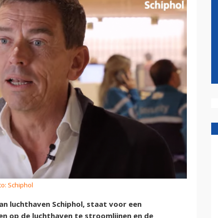
to: Schiphol
n luchthaven Schiphol, staat voor een
en op de luchthaven te stroomlijnen en de