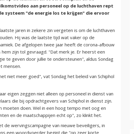
elkomstvideo aan personeel op de luchthaven rept
e systeem "de energie los te krijgen" die ervoor
 laatste jaren in zekere zin vergeten is om de luchthaven
ouden. Hij was de laatste tijd wat vaker op de
namiek. De afgelopen twee jaar heeft de corona-afbouw
hem zijn tol gevraagd. "Dat merk je. Er heerst een
ie te geven door jullie te ondersteunen", aldus Sondag
et mensen.
 het niet meer goed", vat Sondag het beleid van Schiphol
aar eigen zeggen niet alleen op personeel in dienst van
ars die bij opdrachtgevers van Schiphol in dienst zijn.
amen moeten doen. Wel in een hoog tempo met oog en
nten en de maatschappijen echt op", zo klinkt het.
et de wervingscampagne van nieuwe beveiligers, in
ens een woordvoerder begint die "op zeer korte