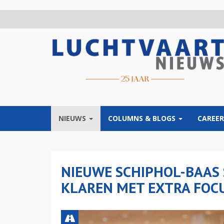
Overslaan
en
naar
de
inhoud
gaan
NIEUWS
COLUMNS & BLOGS
CAREER
NIEUWE SCHIPHOL-BAAS 
KLAREN MET EXTRA FOC