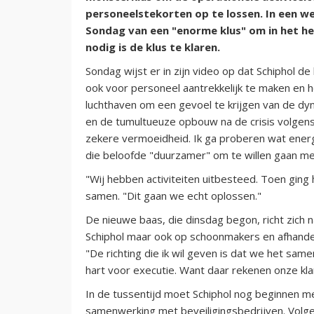
personeelstekorten op te lossen. In een w
Sondag van een "enorme klus" om in het hel
nodig is de klus te klaren.
Sondag wijst er in zijn video op dat Schiphol de
ook voor personeel aantrekkelijk te maken en h
luchthaven om een gevoel te krijgen van de dy
en de tumultueuze opbouw na de crisis volgens 
zekere vermoeidheid. Ik ga proberen wat energ
die beloofde "duurzamer" om te willen gaan m
"Wij hebben activiteiten uitbesteed. Toen ging
samen. "Dit gaan we echt oplossen."
De nieuwe baas, die dinsdag begon, richt zich n
Schiphol maar ook op schoonmakers en afhandela
"De richting die ik wil geven is dat we het s
hart voor executie. Want daar rekenen onze kla
In de tussentijd moet Schiphol nog beginnen m
samenwerking met beveiligingsbedrijven. Volg