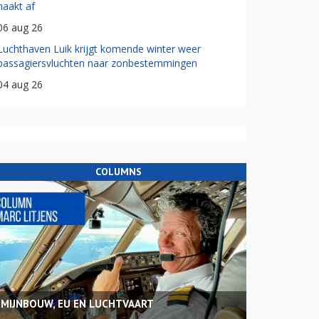
haakt af
06 aug 26
Luchthaven Luik krijgt komende winter weer
passagiersvluchten naar zonbestemmingen
04 aug 26
COLUMNS
MIJNBOUW, EU EN LUCHTVAART