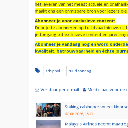
het leveren van het meest actuele en onafhankel
maakt ons een onmisbare bron voor lezers die g
Abonneer je voor exclusieve content:
Door je te abonneren op Luchtvaartnieuws.nl, 
je toegang tot exclusieve content en jarenlang
Abonneer je vandaag nog en word onderde
kwaliteit, betrouwbaarheid en échte journa
schiphol
ruud sondag
Verstuur per e-mail
Meld u aan voor de 
Staking cabinepersoneel Noorse
07-08-2026, 15:11
Malaysia Airlines neemt maatreg