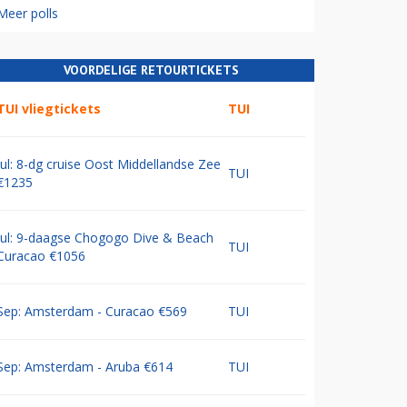
Meer polls
VOORDELIGE RETOURTICKETS
TUI vliegtickets
TUI
Jul: 8-dg cruise Oost Middellandse Zee
TUI
€1235
Jul: 9-daagse Chogogo Dive & Beach
TUI
Curacao €1056
Sep: Amsterdam - Curacao €569
TUI
Sep: Amsterdam - Aruba €614
TUI