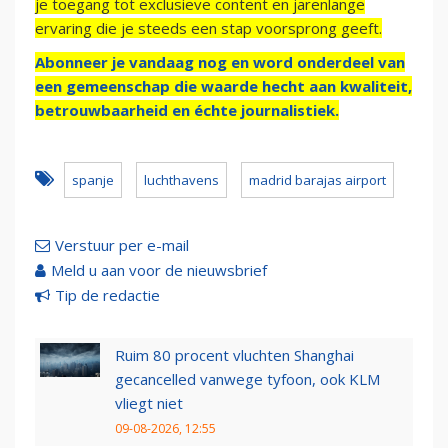
je toegang tot exclusieve content en jarenlange
ervaring die je steeds een stap voorsprong geeft.
Abonneer je vandaag nog en word onderdeel van
een gemeenschap die waarde hecht aan kwaliteit,
betrouwbaarheid en échte journalistiek.
spanje
luchthavens
madrid barajas airport
Verstuur per e-mail
Meld u aan voor de nieuwsbrief
Tip de redactie
Ruim 80 procent vluchten Shanghai
gecancelled vanwege tyfoon, ook KLM
vliegt niet
09-08-2026, 12:55