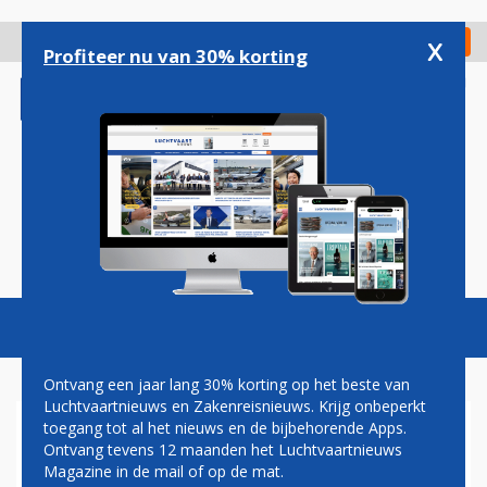
Overslaan
en
x
Digitaal Magazine
Registreer
Check in
naar
Profiteer nu van 30% korting
de
inhoud
gaan
Magazine
Podcasts
Vacatures
Toggl
naviga
Ontvang een jaar lang 30% korting op het beste van
Luchtvaartnieuws en Zakenreisnieuws. Krijg onbeperkt
toegang tot al het nieuws en de bijbehorende Apps.
RECORDCIJFERS VOOR
Ontvang tevens 12 maanden het Luchtvaartnieuws
SPAANSE LUCHTHAVENS IN
Magazine in de mail of op de mat.