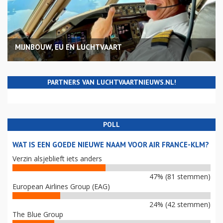
MIJNBOUW, EU EN LUCHTVAART
PARTNERS VAN LUCHTVAARTNIEUWS.NL!
POLL
WAT IS EEN GOEDE NIEUWE NAAM VOOR AIR FRANCE-KLM?
Verzin alsjeblieft iets anders
47% (81 stemmen)
European Airlines Group (EAG)
24% (42 stemmen)
The Blue Group