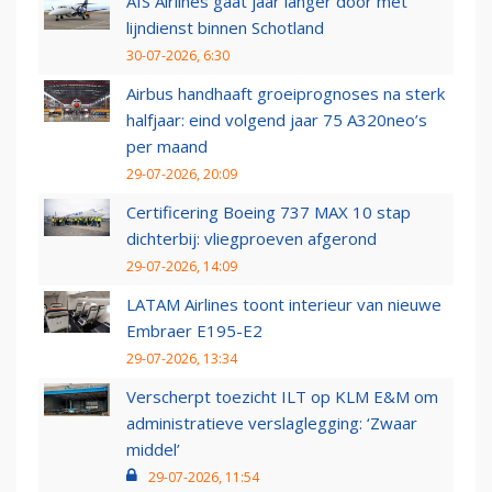
AIS Airlines gaat jaar langer door met
lijndienst binnen Schotland
30-07-2026, 6:30
Airbus handhaaft groeiprognoses na sterk
halfjaar: eind volgend jaar 75 A320neo’s
per maand
29-07-2026, 20:09
Certificering Boeing 737 MAX 10 stap
dichterbij: vliegproeven afgerond
29-07-2026, 14:09
LATAM Airlines toont interieur van nieuwe
Embraer E195-E2
29-07-2026, 13:34
Verscherpt toezicht ILT op KLM E&M om
administratieve verslaglegging: ‘Zwaar
middel’
29-07-2026, 11:54