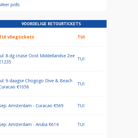
Meer polls
VOORDELIGE RETOURTICKETS
TUI vliegtickets
TUI
Jul: 8-dg cruise Oost Middellandse Zee
TUI
€1235
Jul: 9-daagse Chogogo Dive & Beach
TUI
Curacao €1056
Sep: Amsterdam - Curacao €569
TUI
Sep: Amsterdam - Aruba €614
TUI