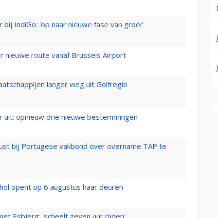
 bij IndiGo: 'op naar nieuwe fase van groei'
 nieuwe route vanaf Brussels Airport
aatschappijen langer weg uit Golfregio
er uit: opnieuw drie nieuwe bestemmingen
rust bij Portugese vakbond over overname TAP te
hol opent op 6 augustus haar deuren
t Esbjerg: 'scheelt zeven uur rijden'