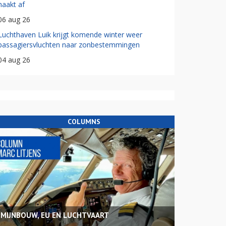
haakt af
06 aug 26
Luchthaven Luik krijgt komende winter weer
passagiersvluchten naar zonbestemmingen
04 aug 26
COLUMNS
MIJNBOUW, EU EN LUCHTVAART