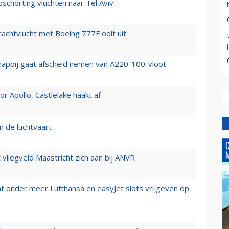
chorting vluchten naar Tel Aviv
vrachtvlucht met Boeing 777F ooit uit
happij gaat afscheid nemen van A220-100-vloot
 Apollo, Castlelake haakt af
n de luchtvaart
t vliegveld Maastricht zich aan bij ANVR
t onder meer Lufthansa en easyJet slots vrijgeven op