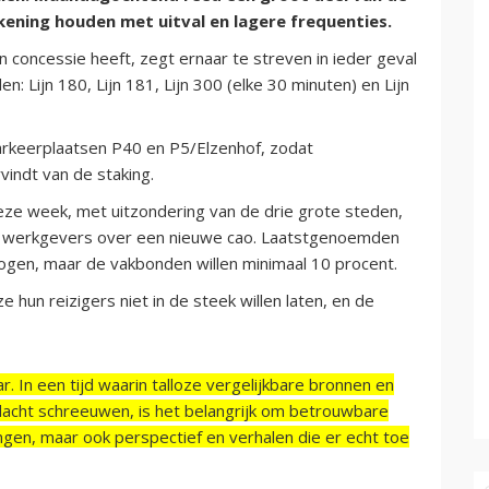
kening houden met uitval en lagere frequenties.
in concessie heeft, zegt ernaar te streven in ieder geval
n: Lijn 180, Lijn 181, Lijn 300 (elke 30 minuten) en Lijn
parkeerplaatsen P40 en P5/Elzenhof, zodat
vindt van de staking.
deze week, met uitzondering van de drie grote steden,
e werkgevers over een nieuwe cao. Laatstgenoemden
rhogen, maar de vakbonden willen minimaal 10 procent.
 hun reizigers niet in de steek willen laten, en de
r. In een tijd waarin talloze vergelijkbare bronnen en
acht schreeuwen, is het belangrijk om betrouwbare
ngen, maar ook perspectief en verhalen die er echt toe