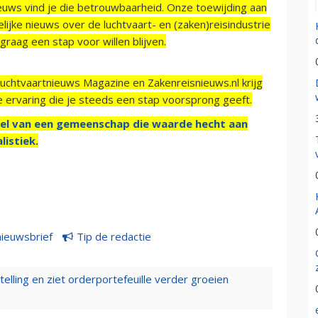
ieuws vind je die betrouwbaarheid. Onze toewijding aan
ijke nieuws over de luchtvaart- en (zaken)reisindustrie
raag een stap voor willen blijven.
Luchtvaartnieuws Magazine en Zakenreisnieuws.nl krijg
e ervaring die je steeds een stap voorsprong geeft.
el van een gemeenschap die waarde hecht aan
listiek.
nieuwsbrief
Tip de redactie
elling en ziet orderportefeuille verder groeien