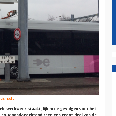
Reismedia
le werkweek staakt, lijken de gevolgen voor het
llen. Maandagochtend reed een groot deel van de