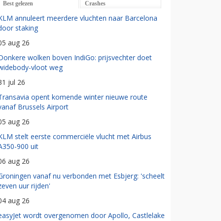
Best gelezen
Crashes
KLM annuleert meerdere vluchten naar Barcelona
door staking
05 aug 26
Donkere wolken boven IndiGo: prijsvechter doet
widebody-vloot weg
31 jul 26
Transavia opent komende winter nieuwe route
vanaf Brussels Airport
05 aug 26
KLM stelt eerste commerciële vlucht met Airbus
A350-900 uit
06 aug 26
Groningen vanaf nu verbonden met Esbjerg: 'scheelt
zeven uur rijden'
04 aug 26
easyJet wordt overgenomen door Apollo, Castlelake