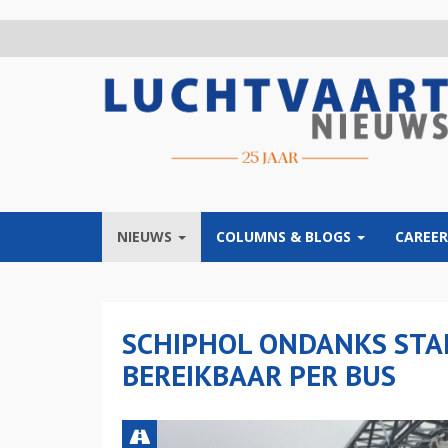
Overslaan
en
naar
de
inhoud
gaan
NIEUWS
COLUMNS & BLOGS
CAREER
SCHIPHOL ONDANKS STAK
BEREIKBAAR PER BUS