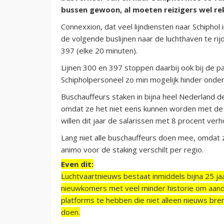
bussen gewoon, al moeten reizigers wel re
Connexxion, dat veel lijndiensten naar Schiphol 
de volgende buslijnen naar de luchthaven te rijde
397 (elke 20 minuten).
Lijnen 300 en 397 stoppen daarbij ook bij de 
Schipholpersoneel zo min mogelijk hinder onder
Buschauffeurs staken in bijna heel Nederland 
omdat ze het niet eens kunnen worden met d
willen dit jaar de salarissen met 8 procent ve
Lang niet alle buschauffeurs doen mee, omdat ze
animo voor de staking verschilt per regio.
Even dit:
Luchtvaartnieuws bestaat inmiddels bijna 25 jaa
nieuwkomers met veel minder historie om aand
platforms te hebben die niet alleen nieuws bre
doen.