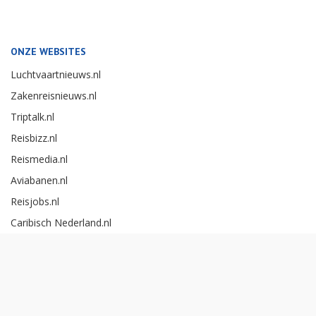
ONZE WEBSITES
Luchtvaartnieuws.nl
Zakenreisnieuws.nl
Triptalk.nl
Reisbizz.nl
Reismedia.nl
Aviabanen.nl
Reisjobs.nl
Caribisch Nederland.nl
Careerexperience.nl
Zakenreisawards.nl