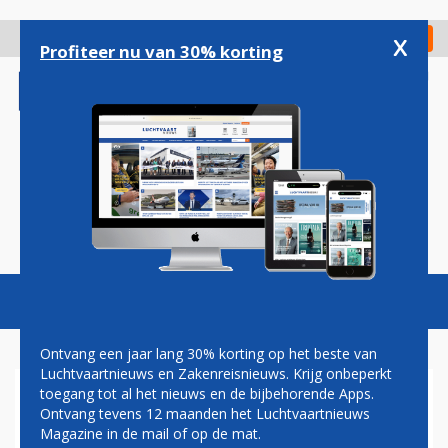
Overslaan
en
x
Digitaal Magazine
Registreer
Check in
naar
Profiteer nu van 30% korting
de
inhoud
gaan
Magazine
Podcasts
Vacatures
Toggl
naviga
Ontvang een jaar lang 30% korting op het beste van
Luchtvaartnieuws en Zakenreisnieuws. Krijg onbeperkt
toegang tot al het nieuws en de bijbehorende Apps.
VERDACHTE ZEDENMISDRIJF
Ontvang tevens 12 maanden het Luchtvaartnieuws
OP SCHIPHOL OPGEPAKT
Magazine in de mail of op de mat.