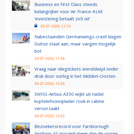
Business en First Class steeds
belangrijker voor Air France-KLM:
‘investering betaalt zich uit’
30-07-2026, 12:10
Nabestaanden Germanwings-crash klagen
Duitse staat aan, maar vangen mogelijk
bot
30-07-2026, 11:58
Vraag naar vliegtickets wereldwijd onder
druk door oorlog in het Midden-Oosten
30-07-2026, 10:36
SWISS-Airbus A330 wijkt uit nadat
koptelefoonoplader rook in cabine
veroorzaakt
30-07-2026, 10:23
Bezoekersrecord voor Farnborough
Airshow: 41 procent meer dan de vorige