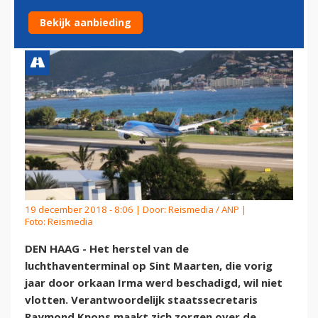
SINT MAARTEN
Bekijk aanbieding
19 december 2018 - 8:06 | Door:
Reismedia / ANP
|
Foto: Reismedia
DEN HAAG - Het herstel van de
luchthaventerminal op Sint Maarten, die vorig
jaar door orkaan Irma werd beschadigd, wil niet
vlotten. Verantwoordelijk staatssecretaris
Raymond Knops maakt zich zorgen over de