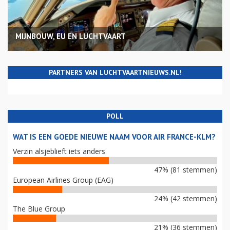
MIJNBOUW, EU EN LUCHTVAART
PARTNERS VAN LUCHTVAARTNIEUWS.NL!
POLL
WAT IS EEN GOEDE NIEUWE NAAM VOOR AIR FRANCE-KLM?
Verzin alsjeblieft iets anders
47% (81 stemmen)
European Airlines Group (EAG)
24% (42 stemmen)
The Blue Group
21% (36 stemmen)