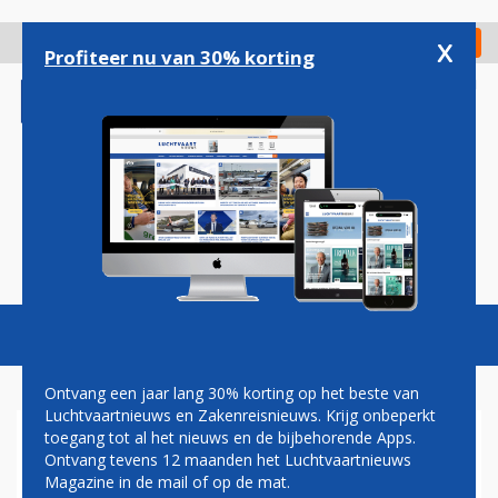
Overslaan
en
x
Digitaal Magazine
Registreer
Check in
naar
Profiteer nu van 30% korting
de
inhoud
gaan
Magazine
Podcasts
Vacatures
Toggl
naviga
Ontvang een jaar lang 30% korting op het beste van
Luchtvaartnieuws en Zakenreisnieuws. Krijg onbeperkt
toegang tot al het nieuws en de bijbehorende Apps.
ZORGEN OVER HERSTEL
Ontvang tevens 12 maanden het Luchtvaartnieuws
LUCHTHAVENTERMINAL
Magazine in de mail of op de mat.