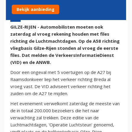
Bekijk aanbieding
21 juni 2014 - 9:38
GILZE-RIJEN - Automobilisten moeten ook
zaterdag al vroeg rekening houden met files
richting de Luchtmachtdagen. Op de A58 richting
vliegbasis Gilze-Rijen stonden al vroeg de eerste
files. Dat melden de VerkeersInformatieDienst
(VID) en de ANWB.
Door een ongeval met 5 voertuigen op de A27 bij
Raamsdonkveer liep het verkeer richting Breda al
vroeg vast. De VID adviseert verkeer richting het
zuiden om de A27 te mijden.
Het evenement verwelkomt zaterdag de meeste van
de in totaal 200.000 bezoekers die het naar
verwachting zal trekken. Deze editie van de
Luchtmachtdagen, 'Operatie Luchtsteun' genoemd,
vindt plaats op de helikopterbasis Gilze-Rijen.