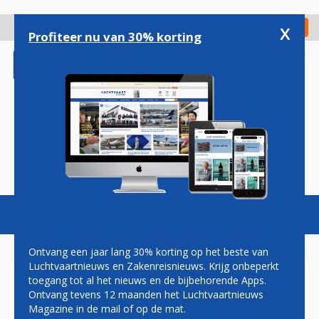
Overslaan
en
x
Digitaal Magazine
Registreer
Check in
naar
Profiteer nu van 30% korting
de
inhoud
gaan
Magazine
Podcasts
Vacatures
Toggl
naviga
Ontvang een jaar lang 30% korting op het beste van
Luchtvaartnieuws en Zakenreisnieuws. Krijg onbeperkt
toegang tot al het nieuws en de bijbehorende Apps.
DRUKTE VERWACHT OP
Ontvang tevens 12 maanden het Luchtvaartnieuws
LUCHTMACHTDAGEN
Magazine in de mail of op de mat.