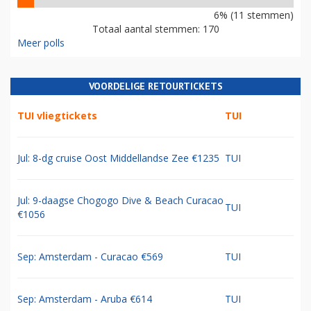
6% (11 stemmen)
Totaal aantal stemmen: 170
Meer polls
VOORDELIGE RETOURTICKETS
TUI vliegtickets
TUI
Jul: 8-dg cruise Oost Middellandse Zee €1235
TUI
Jul: 9-daagse Chogogo Dive & Beach Curacao
TUI
€1056
Sep: Amsterdam - Curacao €569
TUI
Sep: Amsterdam - Aruba €614
TUI