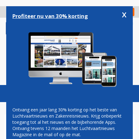
Overslaan
en
x
Digitaal Magazine
Registreer
Check in
naar
Profiteer nu van 30% korting
de
inhoud
gaan
Magazine
Podcasts
Vacatures
Toggl
naviga
Ontvang een jaar lang 30% korting op het beste van
Luchtvaartnieuws en Zakenreisnieuws. Krijg onbeperkt
toegang tot al het nieuws en de bijbehorende Apps.
F-16'S VOOR BEWAKEN
Ontvang tevens 12 maanden het Luchtvaartnieuws
LUCHTRUIM BALTISCHE
Magazine in de mail of op de mat.