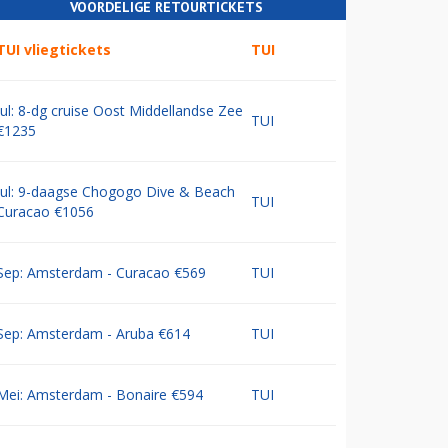
VOORDELIGE RETOURTICKETS
TUI vliegtickets
TUI
Jul: 8-dg cruise Oost Middellandse Zee
TUI
€1235
Jul: 9-daagse Chogogo Dive & Beach
TUI
Curacao €1056
Sep: Amsterdam - Curacao €569
TUI
Sep: Amsterdam - Aruba €614
TUI
Mei: Amsterdam - Bonaire €594
TUI