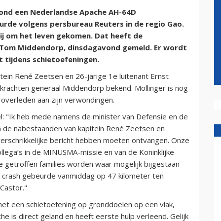
avond een Nederlandse Apache AH-64D
rde volgens persbureau Reuters in de regio Gao.
bij om het leven gekomen. Dat heeft de
 Tom Middendorp, dinsdagavond gemeld. Er wordt
 tijdens schietoefeningen.
itein René Zeetsen en 26-jarige 1e luitenant Ernst
krachten generaal Middendorp bekend. Mollinger is nog
 overleden aan zijn verwondingen.
: "Ik heb mede namens de minister van Defensie en de
n de nabestaanden van kapitein René Zeetsen en
t verschrikkelijke bericht hebben moeten ontvangen. Onze
ollega’s in de MINUSMA-missie en van de Koninklijke
 De getroffen families worden waar mogelijk bijgestaan
e crash gebeurde vanmiddag op 47 kilometer ten
Castor."
et een schietoefening op gronddoelen op een vlak,
is direct geland en heeft eerste hulp verleend. Gelijk