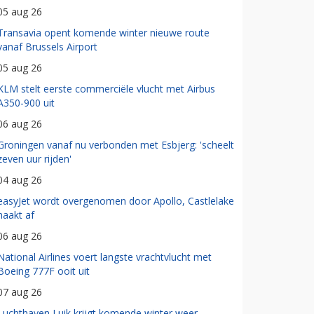
05 aug 26
Transavia opent komende winter nieuwe route
vanaf Brussels Airport
05 aug 26
KLM stelt eerste commerciële vlucht met Airbus
A350-900 uit
06 aug 26
Groningen vanaf nu verbonden met Esbjerg: 'scheelt
zeven uur rijden'
04 aug 26
easyJet wordt overgenomen door Apollo, Castlelake
haakt af
06 aug 26
National Airlines voert langste vrachtvlucht met
Boeing 777F ooit uit
07 aug 26
Luchthaven Luik krijgt komende winter weer