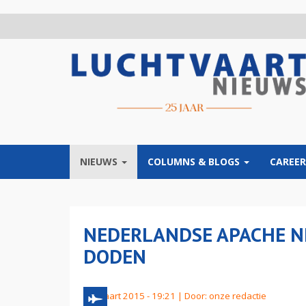
Overslaan
en
naar
de
inhoud
gaan
NIEUWS
COLUMNS & BLOGS
CAREER
NEDERLANDSE APACHE NE
DODEN
17 maart 2015 - 19:21 | Door:
onze redactie