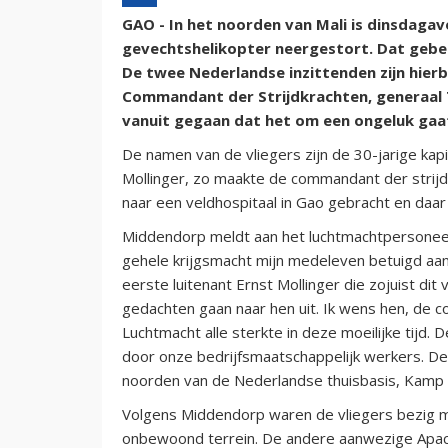
GAO - In het noorden van Mali is dinsdag
gevechtshelikopter neergestort. Dat gebeu
De twee Nederlandse inzittenden zijn hier
Commandant der Strijdkrachten, generaal
vanuit gegaan dat het om een ongeluk gaat
De namen van de vliegers zijn de 30-jarige kap
Mollinger, zo maakte de commandant der strijd
naar een veldhospitaal in Gao gebracht en daar
Middendorp meldt aan het luchtmachtpersoneel
gehele krijgsmacht mijn medeleven betuigd aa
eerste luitenant Ernst Mollinger die zojuist di
gedachten gaan naar hen uit. Ik wens hen, de c
Luchtmacht alle sterkte in deze moeilijke tijd.
door onze bedrijfsmaatschappelijk werkers. D
noorden van de Nederlandse thuisbasis, Kamp 
Volgens Middendorp waren de vliegers bezig m
onbewoond terrein. De andere aanwezige Apache 