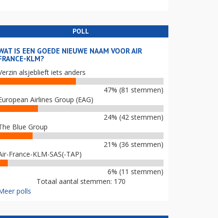
POLL
WAT IS EEN GOEDE NIEUWE NAAM VOOR AIR
FRANCE-KLM?
Verzin alsjeblieft iets anders
47% (81 stemmen)
European Airlines Group (EAG)
24% (42 stemmen)
The Blue Group
21% (36 stemmen)
Air-France-KLM-SAS(-TAP)
6% (11 stemmen)
Totaal aantal stemmen: 170
Meer polls