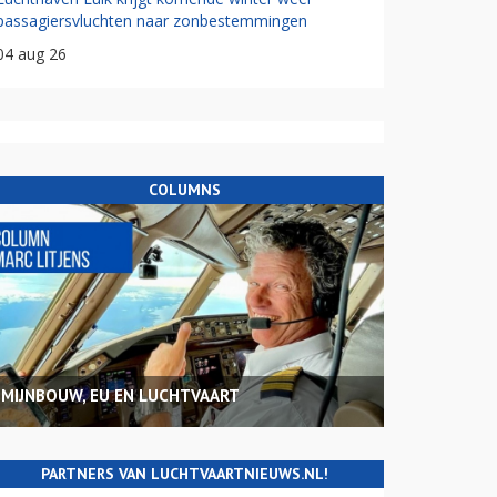
passagiersvluchten naar zonbestemmingen
04 aug 26
COLUMNS
MIJNBOUW, EU EN LUCHTVAART
PARTNERS VAN LUCHTVAARTNIEUWS.NL!