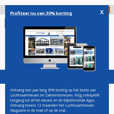
Overslaan
en
x
Digitaal Magazine
Registreer
Check in
naar
Profiteer nu van 30% korting
de
inhoud
gaan
Magazine
Podcasts
Vacatures
Toggl
naviga
Ontvang een jaar lang 30% korting op het beste van
Luchtvaartnieuws en Zakenreisnieuws. Krijg onbeperkt
toegang tot al het nieuws en de bijbehorende Apps.
CORENDON KOMENDE DRIE
Ontvang tevens 12 maanden het Luchtvaartnieuws
JAAR REISPARTNER VAN PSV
Magazine in de mail of op de mat.