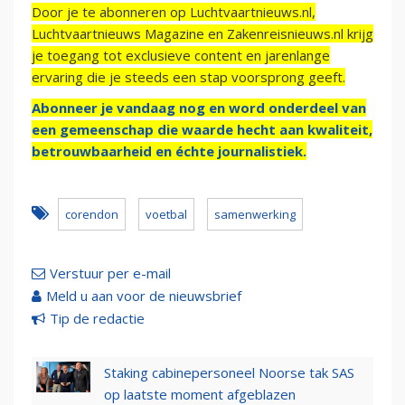
Door je te abonneren op Luchtvaartnieuws.nl,
Luchtvaartnieuws Magazine en Zakenreisnieuws.nl krijg
je toegang tot exclusieve content en jarenlange
ervaring die je steeds een stap voorsprong geeft.
Abonneer je vandaag nog en word onderdeel van
een gemeenschap die waarde hecht aan kwaliteit,
betrouwbaarheid en échte journalistiek.
corendon
voetbal
samenwerking
Verstuur per e-mail
Meld u aan voor de nieuwsbrief
Tip de redactie
Staking cabinepersoneel Noorse tak SAS
op laatste moment afgeblazen