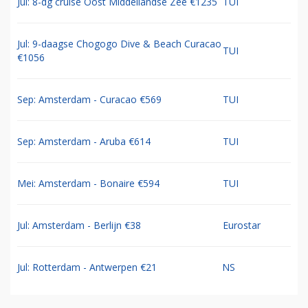
Jul: 8-dg cruise Oost Middellandse Zee €1235
TUI
Jul: 9-daagse Chogogo Dive & Beach Curacao
TUI
€1056
Sep: Amsterdam - Curacao €569
TUI
Sep: Amsterdam - Aruba €614
TUI
Mei: Amsterdam - Bonaire €594
TUI
Jul: Amsterdam - Berlijn €38
Eurostar
Jul: Rotterdam - Antwerpen €21
NS