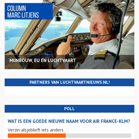
MIJNBOUW, EU EN LUCHTVAART
PARTNERS VAN LUCHTVAARTNIEUWS.NL!
POLL
WAT IS EEN GOEDE NIEUWE NAAM VOOR AIR FRANCE-KLM?
Verzin alsjeblieft iets anders