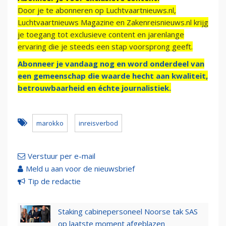
Door je te abonneren op Luchtvaartnieuws.nl,
Luchtvaartnieuws Magazine en Zakenreisnieuws.nl krijg
je toegang tot exclusieve content en jarenlange
ervaring die je steeds een stap voorsprong geeft.
Abonneer je vandaag nog en word onderdeel van
een gemeenschap die waarde hecht aan kwaliteit,
betrouwbaarheid en échte journalistiek.
marokko
inreisverbod
Verstuur per e-mail
Meld u aan voor de nieuwsbrief
Tip de redactie
Staking cabinepersoneel Noorse tak SAS
op laatste moment afgeblazen