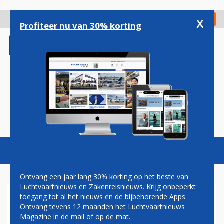
Overslaan
en
x
Digitaal Magazine
Registreer
Check in
naar
Profiteer nu van 30% korting
de
inhoud
gaan
Magazine
Podcasts
Vacatures
Toggl
naviga
Ontvang een jaar lang 30% korting op het beste van
Luchtvaartnieuws en Zakenreisnieuws. Krijg onbeperkt
toegang tot al het nieuws en de bijbehorende Apps.
ALLE PASSAGIERSVLUCHTEN
Ontvang tevens 12 maanden het Luchtvaartnieuws
VAN NEDERLAND NAAR
Magazine in de mail of op de mat.