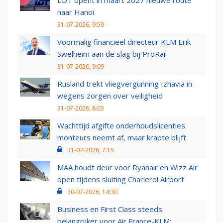
LOT opent in maart 2027 nieuwe route
naar Hanoi
31-07-2026, 9:59
Voormalig financieel directeur KLM Erik
Swelheim aan de slag bij ProRail
31-07-2026, 9:09
Rusland trekt vliegvergunning Izhavia in
wegens zorgen over veiligheid
31-07-2026, 8:03
Wachttijd afgifte onderhoudslicenties
monteurs neemt af, maar krapte blijft
31-07-2026, 7:15
MAA houdt deur voor Ryanair en Wizz Air
open tijdens sluiting Charleroi Airport
30-07-2026, 14:30
Business en First Class steeds
belangrijker voor Air France-KLM: