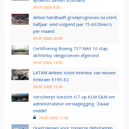
lijndienst binnen Schotland
30-07-2026, 6:30
Airbus handhaaft groeiprognoses na sterk
halfjaar: eind volgend jaar 75 A320neo’s
per maand
29-07-2026, 20:09
Certificering Boeing 737 MAX 10 stap
dichterbij: vliegproeven afgerond
29-07-2026, 14:09
LATAM Airlines toont interieur van nieuwe
Embraer E195-E2
29-07-2026, 13:34
Verscherpt toezicht ILT op KLM E&M om
administratieve verslaglegging: ‘Zwaar
middel’
29-07-2026, 11:54
Goed nieuws voor zomerse debutanten