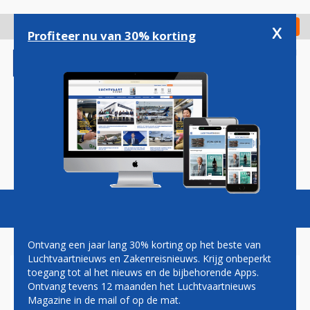
Overslaan
en
x
Digitaal Magazine
Registreer
Check in
naar
Profiteer nu van 30% korting
de
inhoud
gaan
Magazine
Podcasts
Vacatures
Toggl
naviga
Ontvang een jaar lang 30% korting op het beste van
Luchtvaartnieuws en Zakenreisnieuws. Krijg onbeperkt
toegang tot al het nieuws en de bijbehorende Apps.
BIJEENKOMST MH17-LANDEN
Ontvang tevens 12 maanden het Luchtvaartnieuws
TIJDENS VN-TOP
Magazine in de mail of op de mat.