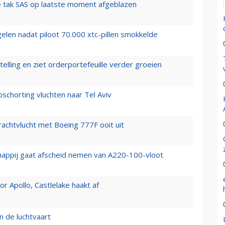
 tak SAS op laatste moment afgeblazen
elen nadat piloot 70.000 xtc-pillen smokkelde
elling en ziet orderportefeuille verder groeien
chorting vluchten naar Tel Aviv
vrachtvlucht met Boeing 777F ooit uit
happij gaat afscheid nemen van A220-100-vloot
 Apollo, Castlelake haakt af
n de luchtvaart