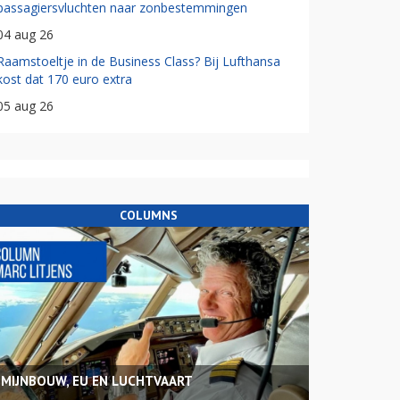
passagiersvluchten naar zonbestemmingen
04 aug 26
Raamstoeltje in de Business Class? Bij Lufthansa
kost dat 170 euro extra
05 aug 26
COLUMNS
MIJNBOUW, EU EN LUCHTVAART