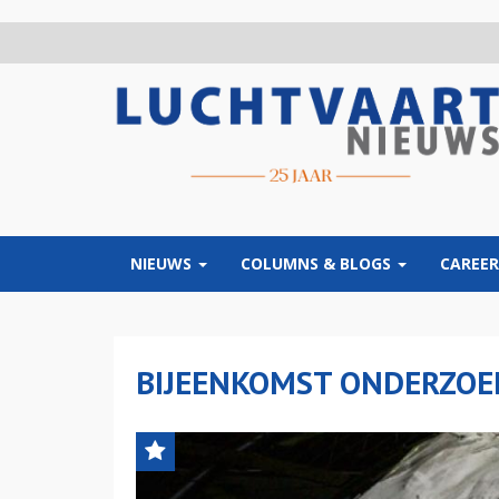
Overslaan
en
naar
de
inhoud
gaan
NIEUWS
COLUMNS & BLOGS
CAREER
BIJEENKOMST ONDERZO