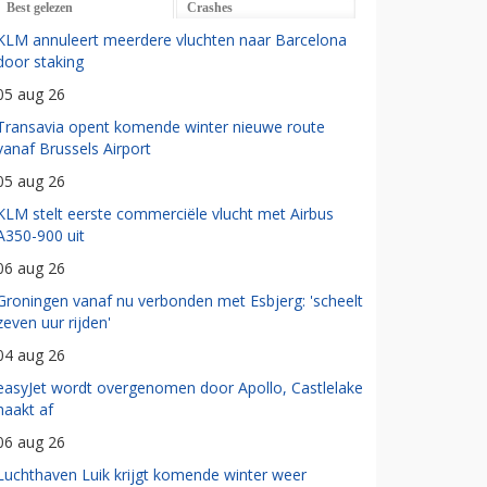
Best gelezen
Crashes
KLM annuleert meerdere vluchten naar Barcelona
door staking
05 aug 26
Transavia opent komende winter nieuwe route
vanaf Brussels Airport
05 aug 26
KLM stelt eerste commerciële vlucht met Airbus
A350-900 uit
06 aug 26
Groningen vanaf nu verbonden met Esbjerg: 'scheelt
zeven uur rijden'
04 aug 26
easyJet wordt overgenomen door Apollo, Castlelake
haakt af
06 aug 26
Luchthaven Luik krijgt komende winter weer