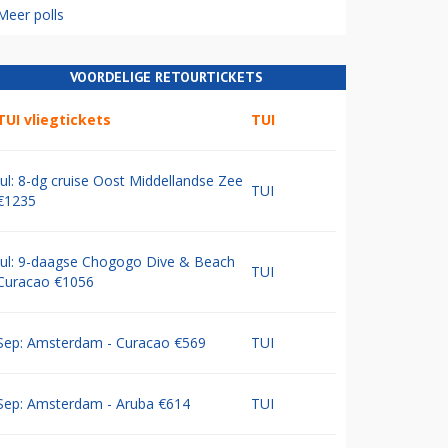
Meer polls
VOORDELIGE RETOURTICKETS
TUI vliegtickets
TUI
Jul: 8-dg cruise Oost Middellandse Zee
TUI
€1235
Jul: 9-daagse Chogogo Dive & Beach
TUI
Curacao €1056
Sep: Amsterdam - Curacao €569
TUI
Sep: Amsterdam - Aruba €614
TUI