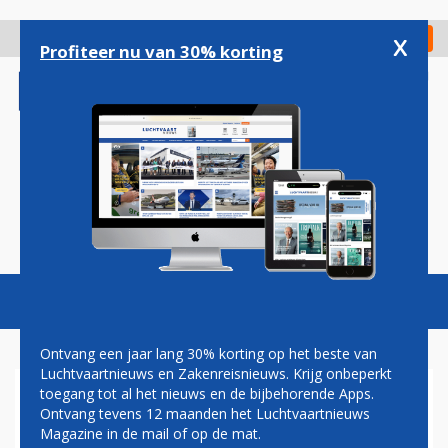
Overslaan
en
x
Digitaal Magazine
Registreer
Check in
naar
Profiteer nu van 30% korting
de
inhoud
gaan
Magazine
Podcasts
Vacatures
Toggl
naviga
Ontvang een jaar lang 30% korting op het beste van
Luchtvaartnieuws en Zakenreisnieuws. Krijg onbeperkt
toegang tot al het nieuws en de bijbehorende Apps.
CORENDON START
Ontvang tevens 12 maanden het Luchtvaartnieuws
VAKANTIEVLUCHTEN NAAR
Magazine in de mail of op de mat.