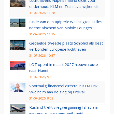
Luchthavens Napels maand dicht voor
onderhoud: KLM en Transavia wijken uit
31-07-2026, 11:28
Einde van een tijdperk: Washington Dulles
neemt afscheid van Mobile Lounges
31-07-2026, 11:25
Gedeelde tweede plaats Schiphol als best
verbonden Europese luchthaven
31-07-2026, 10:37
LOT opent in maart 2027 nieuwe route
naar Hanoi
31-07-2026, 9:59
Voormalig financieel directeur KLM Erik
Swelheim aan de slag bij ProRail
31-07-2026, 9:09
Rusland trekt vliegvergunning Izhavia in
wegens zorgen over veiligheid