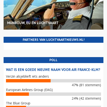
MIJNBOUW, EU EN LUCHTVAART
PARTNERS VAN LUCHTVAARTNIEUWS.NL!
POLL
WAT IS EEN GOEDE NIEUWE NAAM VOOR AIR FRANCE-KLM?
Verzin alsjeblieft iets anders
47% (81 stemmen)
European Airlines Group (EAG)
24% (42 stemmen)
The Blue Group