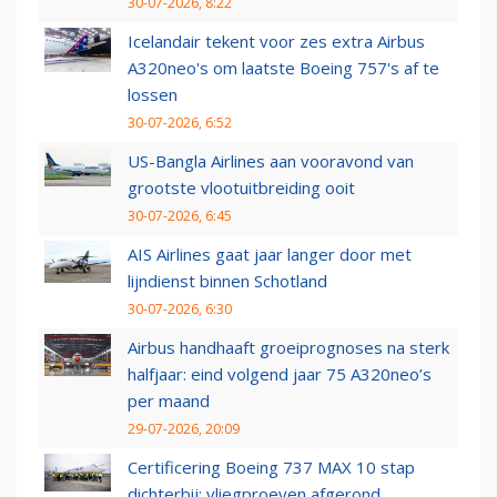
30-07-2026, 8:22
Icelandair tekent voor zes extra Airbus
A320neo's om laatste Boeing 757's af te
lossen
30-07-2026, 6:52
US-Bangla Airlines aan vooravond van
grootste vlootuitbreiding ooit
30-07-2026, 6:45
AIS Airlines gaat jaar langer door met
lijndienst binnen Schotland
30-07-2026, 6:30
Airbus handhaaft groeiprognoses na sterk
halfjaar: eind volgend jaar 75 A320neo’s
per maand
29-07-2026, 20:09
Certificering Boeing 737 MAX 10 stap
dichterbij: vliegproeven afgerond