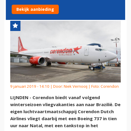
BRAZILIË
Bekijk aanbieding
9 januari 2019 - 14:10 | Door:
Niek Vernooij
| Foto: Corendon
LIJNDEN - Corendon biedt vanaf volgend
winterseizoen vliegvakanties aan naar Brazilië. De
eigen luchtvaartmaatschappij Corendon Dutch
Airlines vliegt daarbij met een Boeing 737 in tien
uur naar Natal, met een tankstop in het