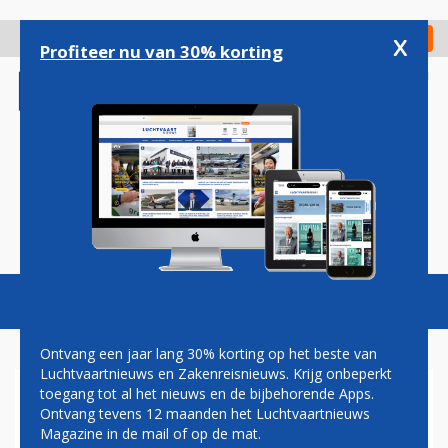
Overslaan
en
x
Digitaal Magazine
Registreer
Check in
naar
Profiteer nu van 30% korting
de
inhoud
gaan
Magazine
Podcasts
Vacatures
Toggl
naviga
Ontvang een jaar lang 30% korting op het beste van
Luchtvaartnieuws en Zakenreisnieuws. Krijg onbeperkt
toegang tot al het nieuws en de bijbehorende Apps.
KABINET STELT OEKRAÏNE
Ontvang tevens 12 maanden het Luchtvaartnieuws
VOORLOPIG NIET
Magazine in de mail of op de mat.