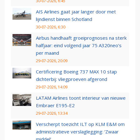
30-07-2026, 6:45
AIS Airlines gaat jaar langer door met
lijndienst binnen Schotland
30-07-2026, 6:30
Airbus handhaaft groeiprognoses na sterk
halfjaar: eind volgend jaar 75 A320neo’s
per maand
29-07-2026, 20:09
Certificering Boeing 737 MAX 10 stap
dichterbij: vliegproeven afgerond
29-07-2026, 14:09
LATAM Airlines toont interieur van nieuwe
Embraer E195-E2
29-07-2026, 13:34
Verscherpt toezicht ILT op KLM E&M om
administratieve verslaglegging: ‘Zwaar
middel’