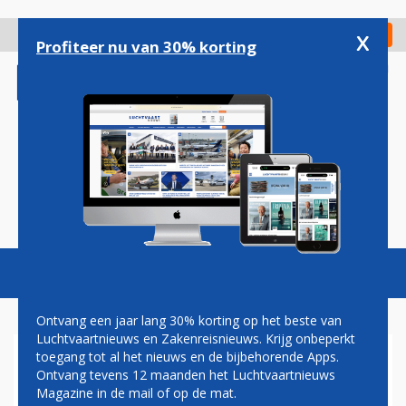
Overslaan
en
x
Digitaal Magazine
Registreer
Check in
naar
Profiteer nu van 30% korting
de
inhoud
gaan
Magazine
Podcasts
Vacatures
Toggl
naviga
Ontvang een jaar lang 30% korting op het beste van
Luchtvaartnieuws en Zakenreisnieuws. Krijg onbeperkt
toegang tot al het nieuws en de bijbehorende Apps.
KABINET STELT OEKRAÏNE
Ontvang tevens 12 maanden het Luchtvaartnieuws
VOORLOPIG NIET
Magazine in de mail of op de mat.