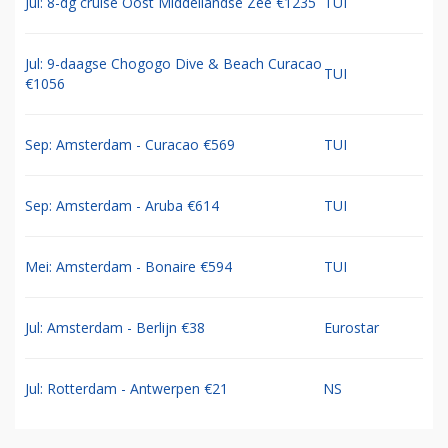
Jul: 8-dg cruise Oost Middellandse Zee €1235
TUI
Jul: 9-daagse Chogogo Dive & Beach Curacao
TUI
€1056
Sep: Amsterdam - Curacao €569
TUI
Sep: Amsterdam - Aruba €614
TUI
Mei: Amsterdam - Bonaire €594
TUI
Jul: Amsterdam - Berlijn €38
Eurostar
Jul: Rotterdam - Antwerpen €21
NS