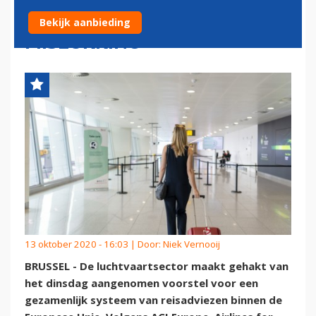
REISADVIEZEN EEN
Bekijk aanbieding
MISLUKKING
13 oktober 2020 - 16:03 | Door:
Niek Vernooij
BRUSSEL - De luchtvaartsector maakt gehakt van
het dinsdag aangenomen voorstel voor een
gezamenlijk systeem van reisadviezen binnen de