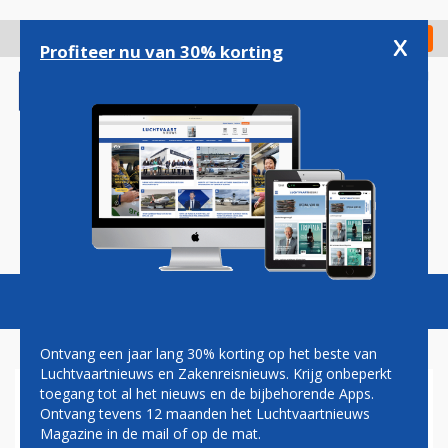
Overslaan
en
x
Digitaal Magazine
Registreer
Check in
naar
Profiteer nu van 30% korting
de
inhoud
gaan
Magazine
Podcasts
Vacatures
Toggl
naviga
Ontvang een jaar lang 30% korting op het beste van
Luchtvaartnieuws en Zakenreisnieuws. Krijg onbeperkt
toegang tot al het nieuws en de bijbehorende Apps.
LUCHTVAARTSECTOR:
Ontvang tevens 12 maanden het Luchtvaartnieuws
EENDUIDIGE EUROPESE
Magazine in de mail of op de mat.