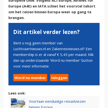
Europese Unie. Volgens ACI Europe, Airlines for
Europe (A4E) en IATA schiet het voorstel tekort
om het reizen binnen Europa weer op gang te
brengen.
Dit artikel verder lezen?
Bent u nog geen member van
Luchtvaartnieuws.nl en Zakenreisnieuws.nl? Een
membership is er al vanaf € 5,45 per maand. Klik
dan op onderstaande 'Word nu member' button
voor meer informatie.
Word nu member
Inloggen
Lees ook:
Voortaan eenduidige reisadviezen
binnen Europa