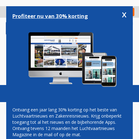
Overslaan
en
x
Digitaal Magazine
Registreer
Check in
naar
Profiteer nu van 30% korting
de
inhoud
gaan
Magazine
Podcasts
Vacatures
Toggl
naviga
Ontvang een jaar lang 30% korting op het beste van
Luchtvaartnieuws en Zakenreisnieuws. Krijg onbeperkt
toegang tot al het nieuws en de bijbehorende Apps.
NEDERLANDERS POSITIEF
Ontvang tevens 12 maanden het Luchtvaartnieuws
OVER DE LUCHTVAART IN
Magazine in de mail of op de mat.