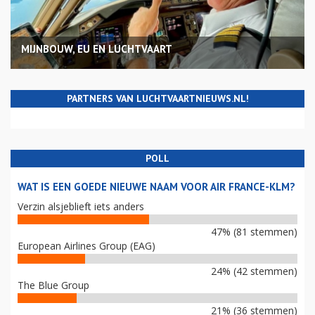
MIJNBOUW, EU EN LUCHTVAART
PARTNERS VAN LUCHTVAARTNIEUWS.NL!
POLL
WAT IS EEN GOEDE NIEUWE NAAM VOOR AIR FRANCE-KLM?
Verzin alsjeblieft iets anders
47% (81 stemmen)
European Airlines Group (EAG)
24% (42 stemmen)
The Blue Group
21% (36 stemmen)