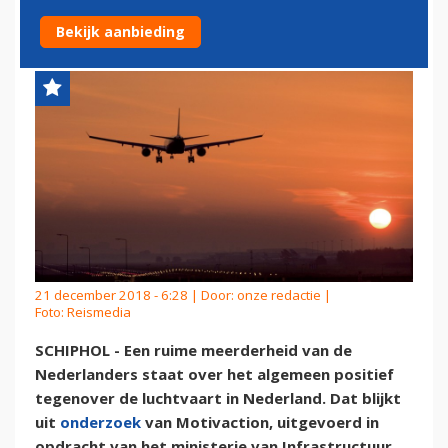
NEDERLAND
Bekijk aanbieding
21 december 2018 - 6:28 | Door:
onze redactie
|
Foto: Reismedia
SCHIPHOL - Een ruime meerderheid van de
Nederlanders staat over het algemeen positief
tegenover de luchtvaart in Nederland. Dat blijkt
uit
onderzoek
van Motivaction, uitgevoerd in
opdracht van het ministerie van Infrastructuur