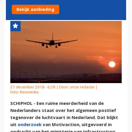
NEDERLAND
Bekijk aanbieding
21 december 2018 - 6:28 | Door:
onze redactie
|
Foto: Reismedia
SCHIPHOL - Een ruime meerderheid van de
Nederlanders staat over het algemeen positief
tegenover de luchtvaart in Nederland. Dat blijkt
uit
onderzoek
van Motivaction, uitgevoerd in
opdracht van het ministerie van Infrastructuur