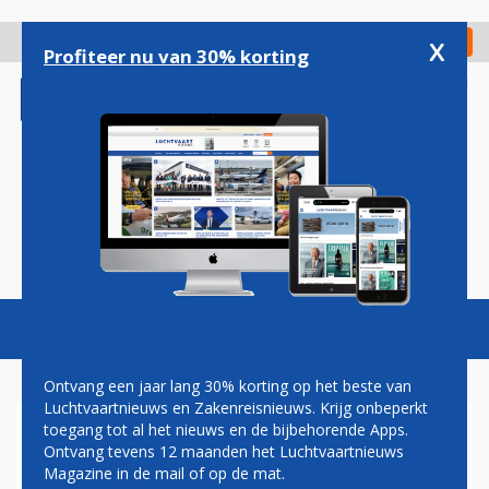
Overslaan
en
x
Digitaal Magazine
Registreer
Check in
naar
Profiteer nu van 30% korting
de
inhoud
gaan
Magazine
Podcasts
Vacatures
Toggl
naviga
Ontvang een jaar lang 30% korting op het beste van
Luchtvaartnieuws en Zakenreisnieuws. Krijg onbeperkt
toegang tot al het nieuws en de bijbehorende Apps.
NEDERLANDERS POSITIEF
Ontvang tevens 12 maanden het Luchtvaartnieuws
OVER DE LUCHTVAART IN
Magazine in de mail of op de mat.